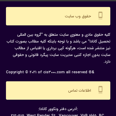
settings_cell
حقوق وب سایت
کلیه حقوق مادی و معنوی سایت متعلق به “گروه بین المللی
تحصیل کانادا” می باشد و با توجه باینکه کلیه مطالب بصورت کتاب
نیز منتشر شده است، هرگونه كپی برداری یا اقتباس از مطالب
سایت بدون اجازه كتبی مدیریت سایت پیگرد قانونی و حقوقی
دارد.
Copyright © 2021 of cis3000.com all reserved ®&
settings_cell
اطلاعات تماس
:آدرس دفتر ونکوور کانادا:
212-515, West Pender St., Vancouver,
V6B 6H5, BC,