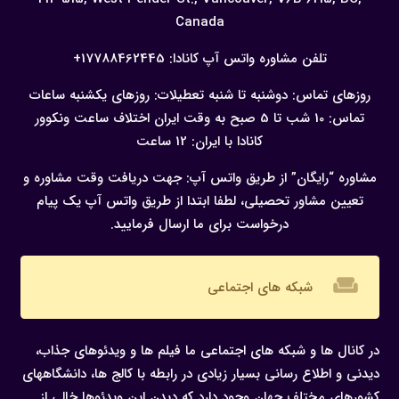
Canada
تلفن مشاوره واتس آپ کانادا:
17788462445+
روزهای تماس: دوشنبه تا شنبه
تعطیلات: روزهای یکشنبه
ساعات
تماس: 10 شب تا 5 صبح به وقت ایران
اختلاف ساعت ونکوور
کانادا با ایران: 12 ساعت
مشاوره “رایگان” از طریق واتس آپ:
جهت دریافت وقت مشاوره و
تعیین مشاور تحصیلی، لطفا ابتدا از طریق واتس آپ یک پیام
درخواست برای ما ارسال فرمایید.
weekend
شبکه های اجتماعی
در کانال ها و شبکه های اجتماعی ما فیلم ها و ویدئوهای جذاب،
دیدنی و اطلاع رسانی بسیار زیادی در رابطه با کالج ها، دانشگاههای
کشورهای مختلف جهان وجود دارد که دیدن این ویدئوها خالی از