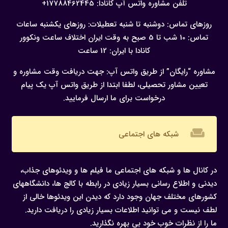
تلفن مشاوره واتس آپ کانادا:
17788462445+
روزهای تماس: دوشنبه تا شنبه
تعطیلات: روزهای یکشنبه
ساعات
تماس: 10 شب تا 5 صبح به وقت ایران
اختلاف ساعت ونکوور
کانادا با ایران: 12 ساعت
مشاوره “رایگان” از طریق واتس آپ:
جهت دریافت وقت مشاوره و
تعیین مشاور تحصیلی، لطفا ابتدا از طریق واتس آپ یک پیام
درخواست برای ما ارسال فرمایید.
weekend
شبکه های اجتماعی
در کانال ها و شبکه های اجتماعی ما فیلم ها و ویدئوهای جذاب،
دیدنی و اطلاع رسانی بسیار زیادی در رابطه با کالج ها، دانشگاههای
کشورهای مختلف جهان وجود دارد که دیدن این ویدئوها خالی از
لطف نیست و می توانید اطلاعات بسیار زیادی را دریافت دارید.
ما را از نظرات خوب خود بی بهره نگذارید.