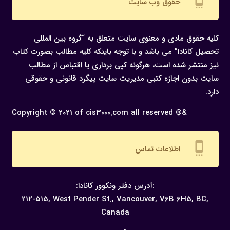
settings_cell
حقوق وب سایت
کلیه حقوق مادی و معنوی سایت متعلق به “گروه بین المللی
تحصیل کانادا” می باشد و با توجه باینکه کلیه مطالب بصورت کتاب
نیز منتشر شده است، هرگونه كپی برداری یا اقتباس از مطالب
سایت بدون اجازه كتبی مدیریت سایت پیگرد قانونی و حقوقی
دارد.
Copyright © 2021 of cis3000.com all reserved ®&
settings_cell
اطلاعات تماس
:آدرس دفتر ونکوور کانادا:
212-515, West Pender St., Vancouver,
V6B 6H5, BC,
Canada