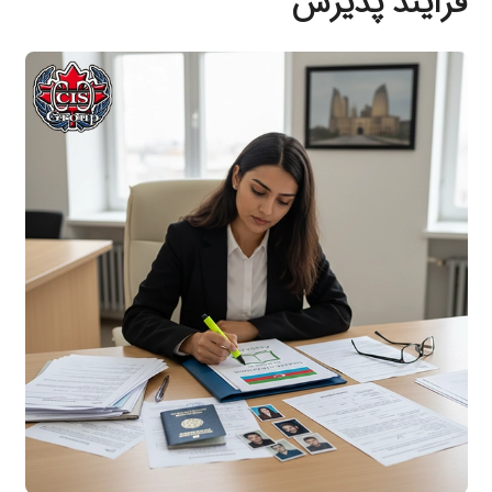
فرآیند پذیرش