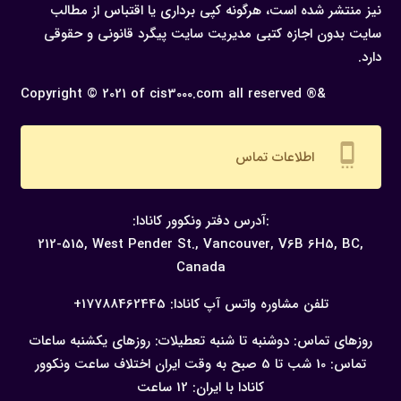
نیز منتشر شده است، هرگونه كپی برداری یا اقتباس از مطالب
سایت بدون اجازه كتبی مدیریت سایت پیگرد قانونی و حقوقی
دارد.
Copyright © 2021 of cis3000.com all reserved ®&
settings_cell
اطلاعات تماس
:آدرس دفتر ونکوور کانادا:
212-515, West Pender St., Vancouver,
V6B 6H5, BC,
Canada
تلفن مشاوره واتس آپ کانادا:
17788462445+
روزهای تماس: دوشنبه تا شنبه
تعطیلات: روزهای یکشنبه
ساعات
تماس: 10 شب تا 5 صبح به وقت ایران
اختلاف ساعت ونکوور
کانادا با ایران: 12 ساعت