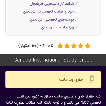
✅
شرایط کار دانشجویی آذربایجان
✅
مزایا و معایب تحصیل در آذربایجان
✅
بورسیه‌های تحصیلی آذربایجان
✅
ویزا و اقامت آذربایجان
4.9/5 - (100 امتیاز)
Canada International Study Group
settings_cell
حقوق وب سایت
کلیه حقوق مادی و معنوی سایت متعلق به “گروه بین المللی
تحصیل کانادا” می باشد و با توجه باینکه کلیه مطالب بصورت کتاب