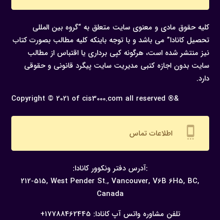
کلیه حقوق مادی و معنوی سایت متعلق به “گروه بین المللی
تحصیل کانادا” می باشد و با توجه باینکه کلیه مطالب بصورت کتاب
نیز منتشر شده است، هرگونه كپی برداری یا اقتباس از مطالب
سایت بدون اجازه كتبی مدیریت سایت پیگرد قانونی و حقوقی
دارد.
Copyright © 2021 of cis3000.com all reserved ®&
settings_cell
اطلاعات تماس
:آدرس دفتر ونکوور کانادا:
212-515, West Pender St., Vancouver,
V6B 6H5, BC,
Canada
تلفن مشاوره واتس آپ کانادا:
17788462445+