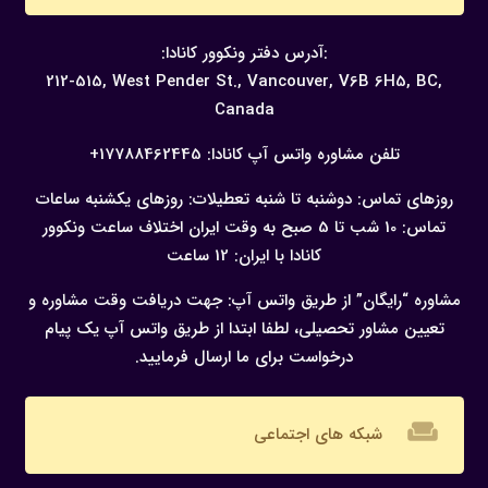
:آدرس دفتر ونکوور کانادا:
212-515, West Pender St., Vancouver,
V6B 6H5, BC,
Canada
تلفن مشاوره واتس آپ کانادا:
17788462445+
روزهای تماس: دوشنبه تا شنبه
تعطیلات: روزهای یکشنبه
ساعات
تماس: 10 شب تا 5 صبح به وقت ایران
اختلاف ساعت ونکوور
کانادا با ایران: 12 ساعت
مشاوره “رایگان” از طریق واتس آپ:
جهت دریافت وقت مشاوره و
تعیین مشاور تحصیلی، لطفا ابتدا از طریق واتس آپ یک پیام
درخواست برای ما ارسال فرمایید.
weekend
شبکه های اجتماعی