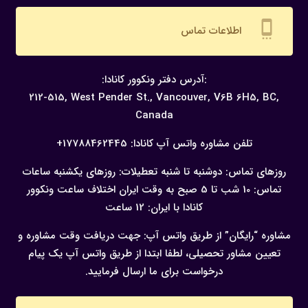
settings_cell
اطلاعات تماس
:آدرس دفتر ونکوور کانادا:
212-515, West Pender St., Vancouver,
V6B 6H5, BC,
Canada
تلفن مشاوره واتس آپ کانادا:
17788462445+
روزهای تماس: دوشنبه تا شنبه
تعطیلات: روزهای یکشنبه
ساعات
تماس: 10 شب تا 5 صبح به وقت ایران
اختلاف ساعت ونکوور
کانادا با ایران: 12 ساعت
مشاوره “رایگان” از طریق واتس آپ:
جهت دریافت وقت مشاوره و
تعیین مشاور تحصیلی، لطفا ابتدا از طریق واتس آپ یک پیام
درخواست برای ما ارسال فرمایید.