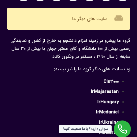
weekend
سایت های دیگر ما
گروه ما پیشرو در زمینه اعزام دانشجو به خارج از کشور و نمایندگی
رسمی بیش از 100 دانشگاه و کالج معتبر جهان با بیش از 30 سال
سابقه از سال 1990 ، مستقر در ونکوور کانادا
وب سایت های دیگر گروه ما را نیز ببینید:
Cis3000
IrMajarestan
IrHungary
IrMcdaniel
IrUkraine
سوالی دارید؟
با ما صحبت کنید!
IrBelarus