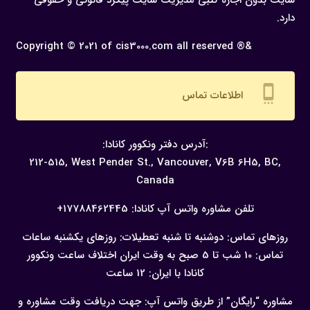
سایت بدون اجازه كتبی مدیریت سایت پیگرد قانونی و حقوقی
دارد.
Copyright © 2021 of cis3000.com all reserved ®&
settings_cell
اطلاعات تماس
:آدرس دفتر ونکوور کانادا:
212-515, West Pender St., Vancouver,
V6B 6H5, BC,
Canada
تلفن مشاوره واتس آپ کانادا:
17788462445+
روزهای تماس: دوشنبه تا شنبه
تعطیلات: روزهای یکشنبه
ساعات
تماس: 10 شب تا 5 صبح به وقت ایران
اختلاف ساعت ونکوور
کانادا با ایران: 12 ساعت
مشاوره “رایگان” از طریق واتس آپ:
جهت دریافت وقت مشاوره و