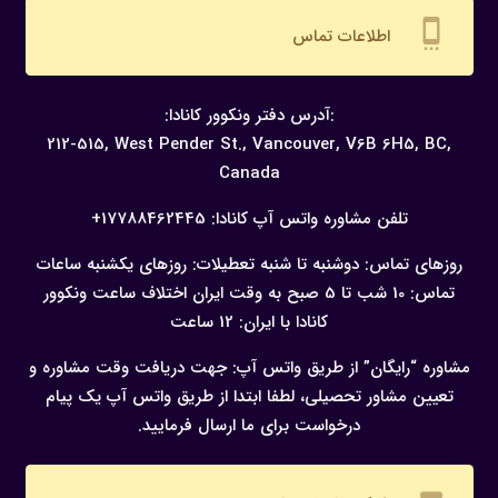
settings_cell
اطلاعات تماس
:آدرس دفتر ونکوور کانادا:
212-515, West Pender St., Vancouver,
V6B 6H5, BC,
Canada
تلفن مشاوره واتس آپ کانادا:
17788462445+
روزهای تماس: دوشنبه تا شنبه
تعطیلات: روزهای یکشنبه
ساعات
تماس: 10 شب تا 5 صبح به وقت ایران
اختلاف ساعت ونکوور
کانادا با ایران: 12 ساعت
مشاوره “رایگان” از طریق واتس آپ:
جهت دریافت وقت مشاوره و
تعیین مشاور تحصیلی، لطفا ابتدا از طریق واتس آپ یک پیام
درخواست برای ما ارسال فرمایید.