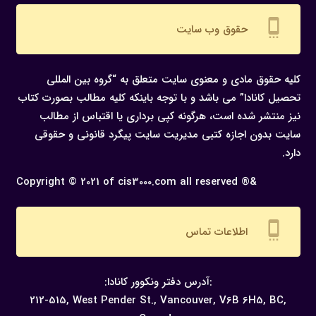
settings_cell
حقوق وب سایت
کلیه حقوق مادی و معنوی سایت متعلق به “گروه بین المللی
تحصیل کانادا” می باشد و با توجه باینکه کلیه مطالب بصورت کتاب
نیز منتشر شده است، هرگونه كپی برداری یا اقتباس از مطالب
سایت بدون اجازه كتبی مدیریت سایت پیگرد قانونی و حقوقی
دارد.
Copyright © 2021 of cis3000.com all reserved ®&
settings_cell
اطلاعات تماس
:آدرس دفتر ونکوور کانادا:
212-515, West Pender St., Vancouver,
V6B 6H5, BC,