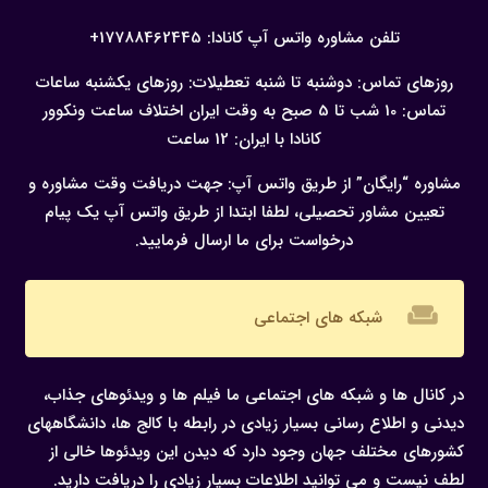
تلفن مشاوره واتس آپ کانادا:
17788462445+
روزهای تماس: دوشنبه تا شنبه
تعطیلات: روزهای یکشنبه
ساعات
تماس: 10 شب تا 5 صبح به وقت ایران
اختلاف ساعت ونکوور
کانادا با ایران: 12 ساعت
مشاوره “رایگان” از طریق واتس آپ:
جهت دریافت وقت مشاوره و
تعیین مشاور تحصیلی، لطفا ابتدا از طریق واتس آپ یک پیام
درخواست برای ما ارسال فرمایید.
weekend
شبکه های اجتماعی
در کانال ها و شبکه های اجتماعی ما فیلم ها و ویدئوهای جذاب،
دیدنی و اطلاع رسانی بسیار زیادی در رابطه با کالج ها، دانشگاههای
کشورهای مختلف جهان وجود دارد که دیدن این ویدئوها خالی از
لطف نیست و می توانید اطلاعات بسیار زیادی را دریافت دارید.