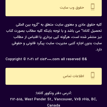
settings_cell
حقوق وب سایت
کلیه حقوق مادی و معنوی سایت متعلق به “گروه بین المللی
تحصیل کانادا” می باشد و با توجه باینکه کلیه مطالب بصورت کتاب
نیز منتشر شده است، هرگونه كپی برداری یا اقتباس از مطالب
سایت بدون اجازه كتبی مدیریت سایت پیگرد قانونی و حقوقی
دارد.
Copyright © 2021 of cis3000.com all reserved ®&
settings_cell
اطلاعات تماس
:آدرس دفتر ونکوور کانادا:
212-515, West Pender St., Vancouver,
V6B 6H5, BC,
Canada