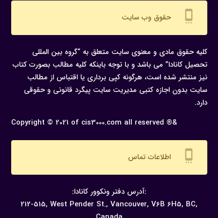
settings_cell
حقوق وب سایت
کلیه حقوق مادی و معنوی سایت متعلق به “گروه بین المللی
تحصیل کانادا” می باشد و با توجه باینکه کلیه مطالب بصورت کتاب
نیز منتشر شده است، هرگونه كپی برداری یا اقتباس از مطالب
سایت بدون اجازه كتبی مدیریت سایت پیگرد قانونی و حقوقی
دارد.
Copyright © 2021 of cis3000.com all reserved ®&
settings_cell
اطلاعات تماس
:آدرس دفتر ونکوور کانادا:
212-515, West Pender St., Vancouver,
V6B 6H5, BC,
Canada