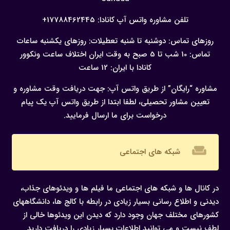
تلفن مشاوره واتس آپ کانادا:
17788462445+
روزهای تماس: دوشنبه تا شنبه
تعطیلات: روزهای یکشنبه
ساعات
تماس: 10 شب تا 5 صبح به وقت ایران
اختلاف ساعت ونکوور
کانادا با ایران: 12 ساعت
مشاوره “رایگان” از طریق واتس آپ:
جهت دریافت وقت مشاوره و
تعیین مشاور تحصیلی، لطفا ابتدا از طریق واتس آپ یک پیام
درخواست برای ما ارسال فرمایید.
weekend
شبکه های اجتماعی
در کانال ها و شبکه های اجتماعی ما فیلم ها و ویدئوهای جذاب،
دیدنی و اطلاع رسانی بسیار زیادی در رابطه با کالج ها، دانشگاههای
کشورهای مختلف جهان وجود دارد که دیدن این ویدئوها خالی از
لطف نیست و می توانید اطلاعات بسیار زیادی را دریافت دارید.