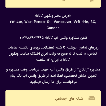
:آدرس دفتر ونکوور کانادا:
212-515, West Pender St., Vancouver,
V6B 6H5, BC,
Canada
تلفن مشاوره واتس آپ کانادا:
17788462445+
روزهای تماس: دوشنبه تا شنبه
تعطیلات: روزهای یکشنبه
ساعات
تماس: 10 شب تا 5 صبح به وقت ایران
اختلاف ساعت ونکوور
کانادا با ایران: 12 ساعت
مشاوره “رایگان” از طریق واتس آپ:
جهت دریافت وقت مشاوره و
تعیین مشاور تحصیلی، لطفا ابتدا از طریق واتس آپ یک پیام
درخواست برای ما ارسال فرمایید.
weekend
شبکه های اجتماعی