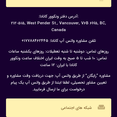
:آدرس دفتر ونکوور کانادا:
212-515, West Pender St., Vancouver,
V6B 6H5, BC,
Canada
تلفن مشاوره واتس آپ کانادا:
17788462445+
روزهای تماس: دوشنبه تا شنبه
تعطیلات: روزهای یکشنبه
ساعات
تماس: 10 شب تا 5 صبح به وقت ایران
اختلاف ساعت ونکوور
کانادا با ایران: 12 ساعت
مشاوره “رایگان” از طریق واتس آپ:
جهت دریافت وقت مشاوره و
تعیین مشاور تحصیلی، لطفا ابتدا از طریق واتس آپ یک پیام
درخواست برای ما ارسال فرمایید.
weekend
شبکه های اجتماعی