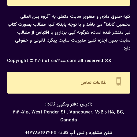
کلیه حقوق مادی و معنوی سایت متعلق به “گروه بین المللی
تحصیل کانادا” می باشد و با توجه باینکه کلیه مطالب بصورت کتاب
نیز منتشر شده است، هرگونه كپی برداری یا اقتباس از مطالب
سایت بدون اجازه كتبی مدیریت سایت پیگرد قانونی و حقوقی
دارد.
Copyright © 2021 of cis3000.com all reserved ®&
settings_cell
اطلاعات تماس
:آدرس دفتر ونکوور کانادا:
212-515, West Pender St., Vancouver,
V6B 6H5, BC,
Canada
تلفن مشاوره واتس آپ کانادا:
17788462445+