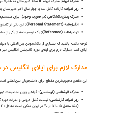
مدرک دیپلم:
مدرک دیپلم 12 ساله دبیرستان به همراه ترجمه رسمی.
ریز نمرات:
کارنامه کامل سه یا چهار سال آخر دبیرستان ب
مدرک پیش‌دانشگاهی (در صورت وجود):
برای سیستم‌ها
انگیزه‌نامه (Personal Statement):
این یکی از کلیدی‌ترین بخش‌های اپلا
توصیه‌نامه (Reference):
یک توصیه‌نامه از یکی از معل
توجه داشته باشید که بسیاری از دانشجویان بین‌المللی با دیپلم 12 ساله (مانند ایران) مستقیماً واجد شرایط ورود به سال اول کارشناسی نیستند و ابتدا باید برای یک دوره یک 
اپلای کنند. مدارک لازم برای اپلای دوره فاندیشن انگلیس نیز
مدارک لازم برای اپلای انگلیس در مقطع 
این مقطع محبوب‌ترین مقطع برای دانشجویان بین‌المللی است. اپ
مدرک کارشناسی (لیسانس):
گواهی پایان تحصیلات دوره
ریز نمرات کارشناسی:
(مثلاً معدل 15 تا 17 از 20 در ایران ممکن است معادل 2:1 یا Upper Second-Class Honours در نظر گرفته شود).