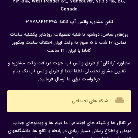
212-515, West Pender St., Vancouver,
V6B 6H5, BC,
Canada
تلفن مشاوره واتس آپ کانادا:
17788462445+
روزهای تماس: دوشنبه تا شنبه
تعطیلات: روزهای یکشنبه
ساعات
تماس: 10 شب تا 5 صبح به وقت ایران
اختلاف ساعت ونکوور
کانادا با ایران: 12 ساعت
مشاوره “رایگان” از طریق واتس آپ:
جهت دریافت وقت مشاوره و
تعیین مشاور تحصیلی، لطفا ابتدا از طریق واتس آپ یک پیام
درخواست برای ما ارسال فرمایید.
weekend
شبکه های اجتماعی
در کانال ها و شبکه های اجتماعی ما فیلم ها و ویدئوهای جذاب،
دیدنی و اطلاع رسانی بسیار زیادی در رابطه با کالج ها، دانشگاههای