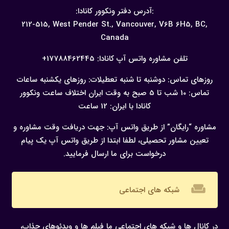
:آدرس دفتر ونکوور کانادا:
212-515, West Pender St., Vancouver,
V6B 6H5, BC,
Canada
تلفن مشاوره واتس آپ کانادا:
17788462445+
روزهای تماس: دوشنبه تا شنبه
تعطیلات: روزهای یکشنبه
ساعات
تماس: 10 شب تا 5 صبح به وقت ایران
اختلاف ساعت ونکوور
کانادا با ایران: 12 ساعت
مشاوره “رایگان” از طریق واتس آپ:
جهت دریافت وقت مشاوره و
تعیین مشاور تحصیلی، لطفا ابتدا از طریق واتس آپ یک پیام
درخواست برای ما ارسال فرمایید.
weekend
شبکه های اجتماعی
در کانال ها و شبکه های اجتماعی ما فیلم ها و ویدئوهای جذاب،