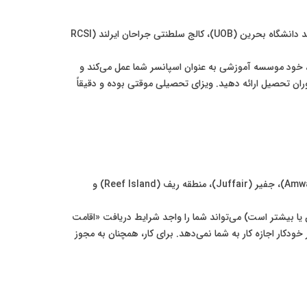
این روش برای افرادی مناسب است که قصد دارند در یکی از موسسات آموزش عالی معتبر بحرین تحصیل کنند. دانشگاه‌های شناخته‌شده‌ای مانند دانشگاه بحرین (UOB)، کالج سلطنتی جراحان ایرلند (RCSI
ش» (Acceptance Letter) قطعی از دانشگاه دریافت کنید. سپس، خود موسسه آموزشی به عنوان اسپانسر شما عمل می‌کند و
ران تحصیل ارائه دهید. ویزای تحصیلی موقتی بوده و دقیقاً
بحرین به شهروندان خارجی اجازه می‌دهد تا در مناطق مشخصی به نام «مناطق آزاد ملکی» (Freehold Areas) مانند جزایر امواج (Amwaj Islands)، جفیر (Juffair)، منطقه ریف (Reef Island) و
آستانه مشخص (که این مبلغ ممکن است در طول زمان تغییر کند، اما به طور تقریبی حدود ۵۰,۰۰۰ دینار بحرین یا بیشتر است) می‌تواند شما را واجد شرایط دریافت «اقامت
دکار اجازه کار به شما نمی‌دهد. برای کار، همچنان به مجوز