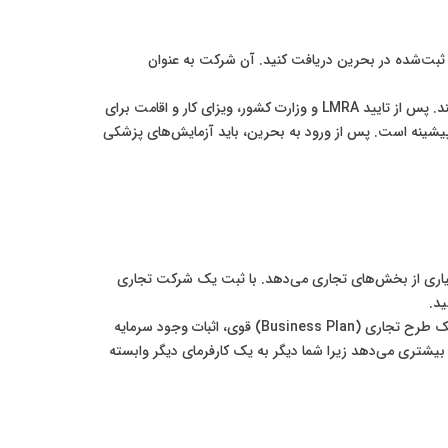
مهاجرت به بحرین است. در این روش، شما باید ابتدا یک پیشنهاد شغلی (Job Offer) از یک شرکت ثبت‌شده در بحرین دریافت کنید. آن شرکت به عنوان
فرآیند کلی به این صورت است که کارفرما از طرف شما برای «مجوز کار» (Work Permit) نزد سازمان تنظیم مقررات بازار کار (LMRA) اقدام می‌کند. پس از تایید LMRA و وزارت کشور، ویزای کار و اقامت برای
پیشینه است. پس از ورود به بحرین، باید آزمایش‌های پزشکی
گذاران خارجی و کارآفرینان در منطقه ارائه می‌دهد. این کشور اجازه مالکیت ۱۰۰٪ خارجی را در بسیاری از بخش‌های تجاری می‌دهد. با ثبت یک شرکت تجاری
این مسیر به «ویزای سرمایه‌گذار» (Investor Visa) یا «خود-اسپانسرشیپی» (Self-Sponsorship) معروف است. الزامات اصلی شامل ارائه یک طرح تجاری (Business Plan) قوی، اثبات وجود سرمایه
یشتری می‌دهد زیرا شما دیگر به یک کارفرمای دیگر وابسته