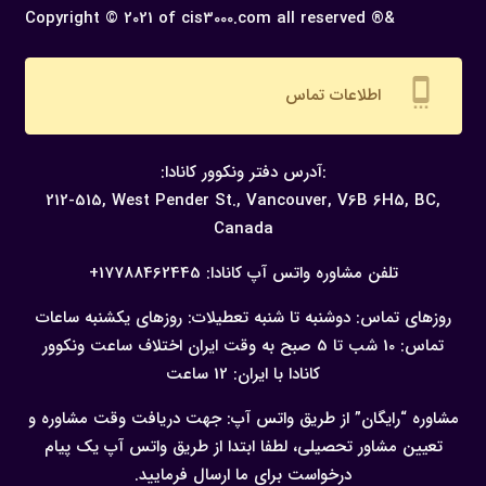
Copyright © 2021 of cis3000.com all reserved ®&
settings_cell
اطلاعات تماس
:آدرس دفتر ونکوور کانادا:
212-515, West Pender St., Vancouver,
V6B 6H5, BC,
Canada
تلفن مشاوره واتس آپ کانادا:
17788462445+
روزهای تماس: دوشنبه تا شنبه
تعطیلات: روزهای یکشنبه
ساعات
تماس: 10 شب تا 5 صبح به وقت ایران
اختلاف ساعت ونکوور
کانادا با ایران: 12 ساعت
مشاوره “رایگان” از طریق واتس آپ:
جهت دریافت وقت مشاوره و
تعیین مشاور تحصیلی، لطفا ابتدا از طریق واتس آپ یک پیام
درخواست برای ما ارسال فرمایید.