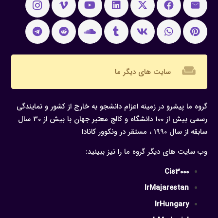
weekend
سایت های دیگر ما
گروه ما پیشرو در زمینه اعزام دانشجو به خارج از کشور و نمایندگی
رسمی بیش از 100 دانشگاه و کالج معتبر جهان با بیش از 30 سال
سابقه از سال 1990 ، مستقر در ونکوور کانادا
وب سایت های دیگر گروه ما را نیز ببینید:
Cis3000
IrMajarestan
IrHungary