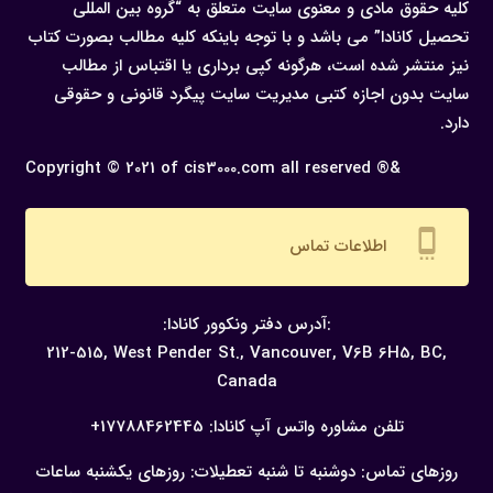
کلیه حقوق مادی و معنوی سایت متعلق به “گروه بین المللی
تحصیل کانادا” می باشد و با توجه باینکه کلیه مطالب بصورت کتاب
نیز منتشر شده است، هرگونه كپی برداری یا اقتباس از مطالب
سایت بدون اجازه كتبی مدیریت سایت پیگرد قانونی و حقوقی
دارد.
Copyright © 2021 of cis3000.com all reserved ®&
settings_cell
اطلاعات تماس
:آدرس دفتر ونکوور کانادا:
212-515, West Pender St., Vancouver,
V6B 6H5, BC,
Canada
تلفن مشاوره واتس آپ کانادا:
17788462445+
روزهای تماس: دوشنبه تا شنبه
تعطیلات: روزهای یکشنبه
ساعات