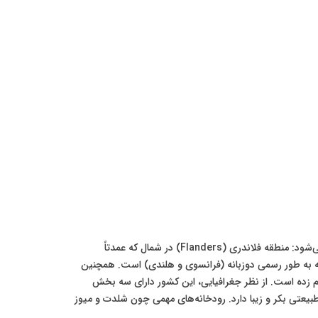
بلژیک با مساحتی در حدود ۳۰٬۵۲۸ کیلومتر مربع، کشوری نسبتاً کوچک اما با تراکم جمعیت بالا است. این کشور به سه منطقه اصلی تقسیم می‌شود: منطقه فلاندری (Flanders) در شمال که عمدتاً
ن هستند، منطقه والونی (Wallonia) در جنوب که فرانسوی‌زبان هستند و منطقه پایتخت، بروکسل (Brussels-Capital Region) که به طور رسمی دوزبانه (فرانسوی و هلندی) است. همچنین
قم زده است. از نظر جغرافیایی، این کشور دارای سه بخش
عتی بکر و زیبا دارد. رودخانه‌های مهمی چون شلدت و میوز