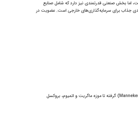
ست، اما بخش صنعتی قدرتمندی نیز دارد که شامل صنایع
قصدی جذاب برای سرمایه‌گذاری‌های خارجی است. عضویت در
پایتخت بلژیک و مرکز اداری اتحادیه اروپا، شهری پرجنب‌وجوش و چندفرهنگی است. از میدان بزرگ باشکوه و مجسمه پسرک ادرارکننده (Manneken Pis) گرفته تا موزه ماگریت و اتمیوم، بروکسل