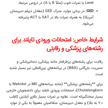
Level با نمرات خوب (مثلاً B یا A) در دروس مرتبط.
GED:
در برخی موارد، مدرک GED (معادل دیپلم دبیرستان
آمریکا) به همراه نمرات بالا در SAT یا ACT پذیرفته
می‌شود.
شرایط خاص: امتحانات ورودی تایلند برای
رشته‌های پزشکی و رقابتی
رقابت برای رشته‌های پرطرفدار مانند پزشکی، دندانپزشکی و
مدیریت بازرگانی (BBA) در برنامه‌های بین‌المللی نیز بسیار شدید
است.
برای **رشته‌های پزشکی** (مانند برنامه‌های MD در Mahidol یا
Chulalongkorn)، امتحانات ورودی تایلند برای دانشجویان خارجی
بسیار سختگیرانه است. علاوه بر نمرات بسیار بالای آیلتس (اغلب
۷.۰ به بالا) و معدل دبیرستان، متقاضیان معمولاً به یکی از موارد