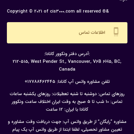
Copyright © 2021 of cis3000.com all reserved ®&
settings_cell
اطلاعات تماس
:آدرس دفتر ونکوور کانادا:
212-515, West Pender St., Vancouver,
V6B 6H5, BC,
Canada
تلفن مشاوره واتس آپ کانادا:
17788462445+
روزهای تماس: دوشنبه تا شنبه
تعطیلات: روزهای یکشنبه
ساعات
تماس: 10 شب تا 5 صبح به وقت ایران
اختلاف ساعت ونکوور
کانادا با ایران: 12 ساعت
مشاوره “رایگان” از طریق واتس آپ:
جهت دریافت وقت مشاوره و
تعیین مشاور تحصیلی، لطفا ابتدا از طریق واتس آپ یک پیام