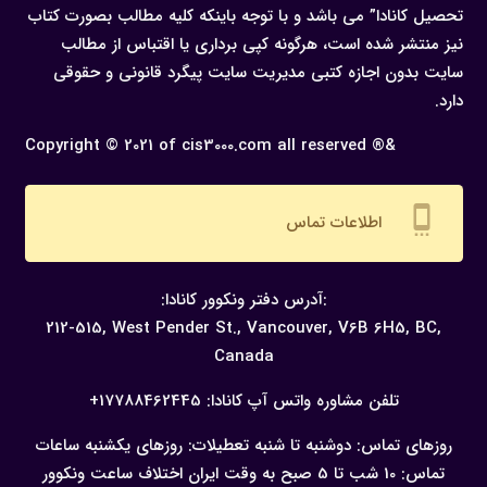
تحصیل کانادا” می باشد و با توجه باینکه کلیه مطالب بصورت کتاب
نیز منتشر شده است، هرگونه كپی برداری یا اقتباس از مطالب
سایت بدون اجازه كتبی مدیریت سایت پیگرد قانونی و حقوقی
دارد.
Copyright © 2021 of cis3000.com all reserved ®&
settings_cell
اطلاعات تماس
:آدرس دفتر ونکوور کانادا:
212-515, West Pender St., Vancouver,
V6B 6H5, BC,
Canada
تلفن مشاوره واتس آپ کانادا:
17788462445+
روزهای تماس: دوشنبه تا شنبه
تعطیلات: روزهای یکشنبه
ساعات
تماس: 10 شب تا 5 صبح به وقت ایران
اختلاف ساعت ونکوور