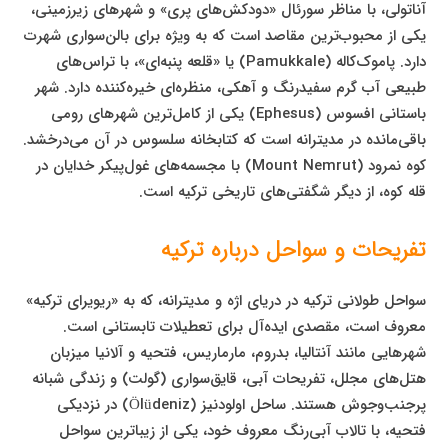
آناتولی، با مناظر سورئال «دودکش‌های پری» و شهرهای زیرزمینی،
یکی از محبوب‌ترین مقاصد است که به ویژه برای بالن‌سواری شهرت
دارد. پاموک‌کاله (Pamukkale) یا «قلعه پنبه‌ای»، با تراس‌های
طبیعی آب گرم سفیدرنگ و آهکی، منظره‌ای خیره‌کننده دارد. شهر
باستانی افسوس (Ephesus) یکی از کامل‌ترین شهرهای رومی
باقی‌مانده در مدیترانه است که کتابخانه سلسوس در آن می‌درخشد.
کوه نمرود (Mount Nemrut) با مجسمه‌های غول‌پیکر خدایان در
قله کوه، از دیگر شگفتی‌های تاریخی ترکیه است.
تفریحات و سواحل درباره ترکیه
سواحل طولانی ترکیه در دریای اژه و مدیترانه، که به «ریویرای ترکیه»
معروف است، مقصدی ایده‌آل برای تعطیلات تابستانی است.
شهرهایی مانند آنتالیا، بدروم، مارماریس، فتحیه و آلانیا میزبان
هتل‌های مجلل، تفریحات آبی، قایق‌سواری (گولت) و زندگی شبانه
پرجنب‌وجوش هستند. ساحل اولودنیز (Ölüdeniz) در نزدیکی
فتحیه، با تالاب آبی‌رنگ معروف خود، یکی از زیباترین سواحل