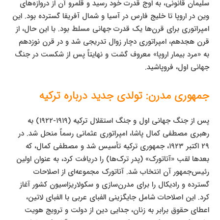
سلیمان قانونی، به اوج قدرت خود رسید و قلمرو آن از دروازه‌های
وین در اروپا تا خلیج فارس در آسیا و شمال آفریقا گسترده بود. این
امپراتوری برای قرن‌ها یک قدرت جهانی مسلط بود. با این حال، از
قرن هجدهم، امپراتوری دچار زوال تدریجی شد و در قرن نوزدهم
به «مرد بیمار اروپا» معروف گشت و نهایتاً پس از شکست در جنگ
جهانی اول، فروپاشید.
جمهوری مدرن: تولدی جدید درباره ترکیه
پس از جنگ جهانی اول و جنگ استقلال ترکیه (۱۹۱۹-۱۹۲۲) به
رهبری مصطفی کمال پاشا، امپراتوری عثمانی رسماً منحل شد. در
۲۹ اکتبر ۱۹۲۳، جمهوری ترکیه تأسیس شد و مصطفی کمال، که
بعدها لقب «آتاتورک» (پدر ترک‌ها) را دریافت کرد، به عنوان اولین
رئیس‌جمهور آن انتخاب شد. آتاتورک مجموعه‌ای از اصلاحات
گسترده و رادیکال را برای مدرن‌سازی و سکولاریزاسیون کشور آغاز
کرد. این اصلاحات شامل جایگزینی الفبای عربی با الفبای لاتین،
اعطای حقوق برابر به زنان، جدایی دین از دولت و ترویج هویت