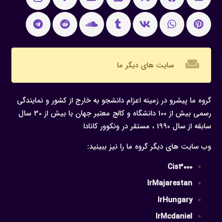
weekend
سایت های دیگر ما
گروه ما پیشرو در زمینه اعزام دانشجو به خارج از کشور و نمایندگی
رسمی بیش از 100 دانشگاه و کالج معتبر جهان با بیش از 30 سال
سابقه از سال 1990 ، مستقر در ونکوور کانادا
وب سایت های دیگر گروه ما را نیز ببینید:
Cis3000
IrMajarestan
IrHungary
IrMcdaniel