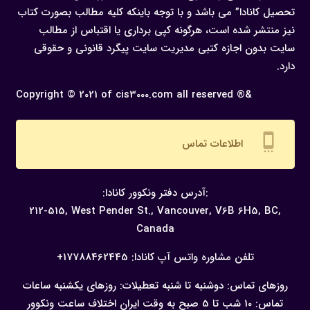
تحصیل کانادا” می باشد و با توجه باینکه کلیه مطالب بصورت کتاب
نیز منتشر شده است، هرگونه كپی برداری یا اقتباس از مطالب
سایت بدون اجازه كتبی مدیریت سایت پیگرد قانونی و حقوقی
دارد.
Copyright © 2021 of cis3000.com all reserved ®&
settings_cell
اطلاعات تماس
:آدرس دفتر ونکوور کانادا:
212-515, West Pender St., Vancouver,
V6B 6H5, BC,
Canada
تلفن مشاوره واتس آپ کانادا:
17788462445+
روزهای تماس: دوشنبه تا شنبه
تعطیلات: روزهای یکشنبه
ساعات
تماس: 10 شب تا 5 صبح به وقت ایران
اختلاف ساعت ونکوور