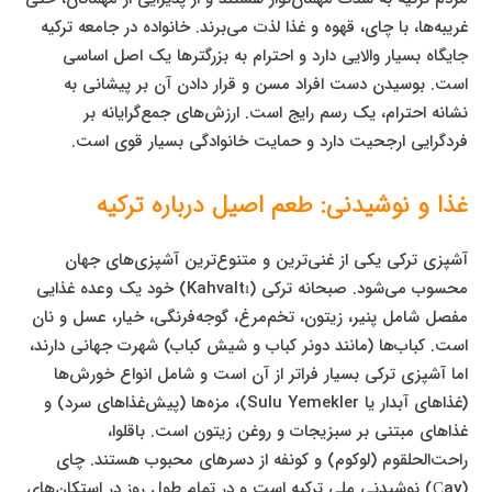
غریبه‌ها، با چای، قهوه و غذا لذت می‌برند. خانواده در جامعه ترکیه
جایگاه بسیار والایی دارد و احترام به بزرگترها یک اصل اساسی
است. بوسیدن دست افراد مسن و قرار دادن آن بر پیشانی به
نشانه احترام، یک رسم رایج است. ارزش‌های جمع‌گرایانه بر
فردگرایی ارجحیت دارد و حمایت خانوادگی بسیار قوی است.
غذا و نوشیدنی: طعم اصیل درباره ترکیه
آشپزی ترکی یکی از غنی‌ترین و متنوع‌ترین آشپزی‌های جهان
محسوب می‌شود. صبحانه ترکی (Kahvaltı) خود یک وعده غذایی
مفصل شامل پنیر، زیتون، تخم‌مرغ، گوجه‌فرنگی، خیار، عسل و نان
است. کباب‌ها (مانند دونر کباب و شیش کباب) شهرت جهانی دارند،
اما آشپزی ترکی بسیار فراتر از آن است و شامل انواع خورش‌ها
(غذاهای آبدار یا Sulu Yemekler)، مزه‌ها (پیش‌غذاهای سرد) و
غذاهای مبتنی بر سبزیجات و روغن زیتون است. باقلوا،
راحت‌الحلقوم (لوکوم) و کونفه از دسرهای محبوب هستند. چای
(Çay) نوشیدنی ملی ترکیه است و در تمام طول روز در استکان‌های