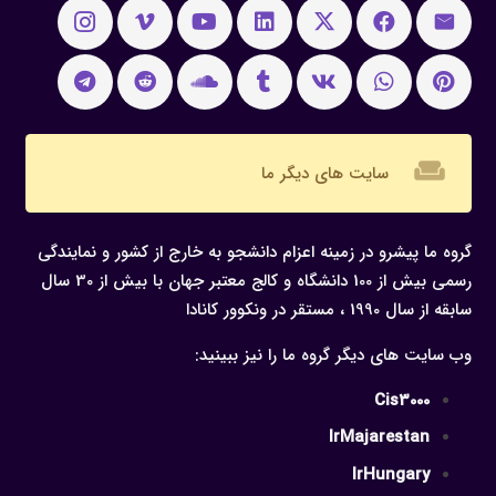
weekend
سایت های دیگر ما
گروه ما پیشرو در زمینه اعزام دانشجو به خارج از کشور و نمایندگی
رسمی بیش از 100 دانشگاه و کالج معتبر جهان با بیش از 30 سال
سابقه از سال 1990 ، مستقر در ونکوور کانادا
وب سایت های دیگر گروه ما را نیز ببینید:
Cis3000
IrMajarestan
IrHungary