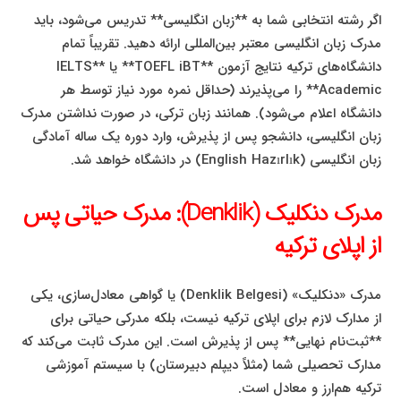
اگر رشته انتخابی شما به **زبان انگلیسی** تدریس می‌شود، باید
مدرک زبان انگلیسی معتبر بین‌المللی ارائه دهید. تقریباً تمام
دانشگاه‌های ترکیه نتایج آزمون **TOEFL iBT** یا **IELTS
Academic** را می‌پذیرند (حداقل نمره مورد نیاز توسط هر
دانشگاه اعلام می‌شود). همانند زبان ترکی، در صورت نداشتن مدرک
زبان انگلیسی، دانشجو پس از پذیرش، وارد دوره یک ساله آمادگی
زبان انگلیسی (English Hazırlık) در دانشگاه خواهد شد.
مدرک دنکلیک (Denklik): مدرک حیاتی پس
از اپلای ترکیه
مدرک «دنکلیک» (Denklik Belgesi) یا گواهی معادل‌سازی، یکی
از مدارک لازم برای اپلای ترکیه نیست، بلکه مدرکی حیاتی برای
**ثبت‌نام نهایی** پس از پذیرش است. این مدرک ثابت می‌کند که
مدارک تحصیلی شما (مثلاً دیپلم دبیرستان) با سیستم آموزشی
ترکیه هم‌ارز و معادل است.