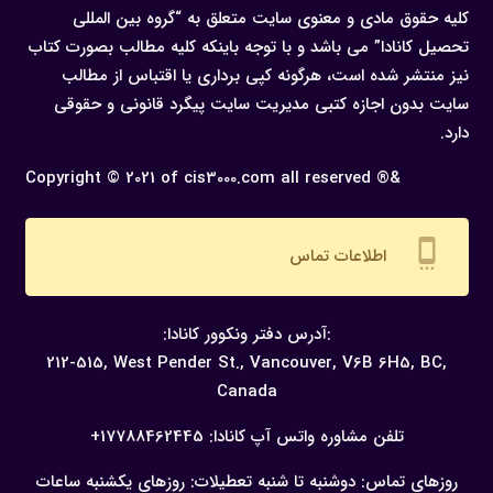
کلیه حقوق مادی و معنوی سایت متعلق به “گروه بین المللی
تحصیل کانادا” می باشد و با توجه باینکه کلیه مطالب بصورت کتاب
نیز منتشر شده است، هرگونه كپی برداری یا اقتباس از مطالب
سایت بدون اجازه كتبی مدیریت سایت پیگرد قانونی و حقوقی
دارد.
Copyright © 2021 of cis3000.com all reserved ®&
settings_cell
اطلاعات تماس
:آدرس دفتر ونکوور کانادا:
212-515, West Pender St., Vancouver,
V6B 6H5, BC,
Canada
تلفن مشاوره واتس آپ کانادا:
17788462445+
روزهای تماس: دوشنبه تا شنبه
تعطیلات: روزهای یکشنبه
ساعات