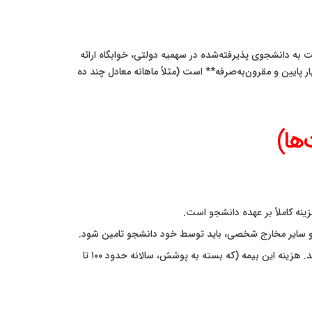
) به دانشجوی بورسیه است. دانشگاه موظف است به دانشجوی پذیرفته‌شده در سهمیه دولتی، خوابگاه ارائه
ار پایین و مقرون‌به‌صرفه** است (مثلاً ماهانه معادل چند ده
ها)
نه کاملاً بر عهده دانشجو است.
 و سایر مخارج شخصی، باید توسط خود دانشجو تامین شود.
تمامی دانشجویان بین‌المللی در روسیه موظف به خرید بیمه درمانی سالانه (معروف به VHI یا DMS) هستند. هزینه این بیمه (که بسته به پوشش، سالانه حدود ۱۰۰ تا