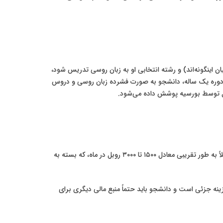
 اینگونه‌اند) و رشته انتخابی او به زبان روسی تدریس شود،
ره پادفک (Podfak)** یا دانشکده آمادگی نام دارد. در این دوره یک ساله، دانشجو به صورت فشرده زبان روسی و دروس
کامل توسط بورسیه پوشش داده می‌شود.
دانشجویان بورسیه، یک کمک هزینه ماهانه (Стипендия) از دولت دریافت می‌کنند. مبلغ این کمک هزینه بسیار **اندک و نمادین** است (مثلاً به طور تقریبی معادل ۱۵۰۰ تا ۳۰۰۰ روبل در ماه، که بسته به
ه جزئی است و دانشجو باید حتماً منبع مالی دیگری برای