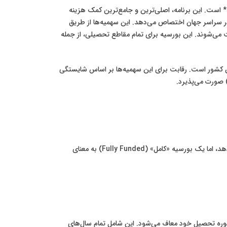
بت از بورسیه‌های تحصیلی روسیه می‌شود، منظور اصلی و عمده، همان **بورسیه دولتی فدراسیون روسیه** یا **سهمیه (Quota)** است. این برنامه، اصلی‌ترین و جامع‌ترین کمک هزینه
 سراسر جهان اختصاص می‌دهد. این سهمیه‌ها از طریق
می‌شوند. این بورسیه برای تمام مقاطع تحصیلی، از جمله
 کشور است. رقابت برای این سهمیه‌ها بر اساس شایستگی
 صورت می‌پذیرد.
یکی از مهم‌ترین سوالات برای متقاضیان، پوشش مالی این بورسیه‌ها است. بورسیه دولتی روسیه بخش قابل توجهی از هزینه‌ها را پوشش می‌دهد، اما یک بورسیه «کامل» (Fully Funded) به معنای
ورسیه‌ها، **تحصیل رایگان** است. دانشجو از پرداخت هرگونه شهریه دانشگاهی (Tuition Fee) برای کل دوره تحصیل خود معاف می‌شود. این شامل تمام سال‌های