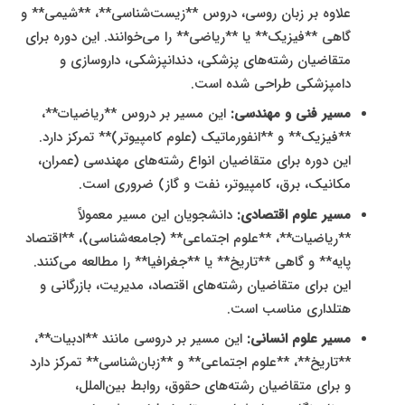
علاوه بر زبان روسی، دروس **زیست‌شناسی**، **شیمی** و
گاهی **فیزیک** یا **ریاضی** را می‌خوانند. این دوره برای
متقاضیان رشته‌های پزشکی، دندانپزشکی، داروسازی و
دامپزشکی طراحی شده است.
مسیر فنی و مهندسی:
این مسیر بر دروس **ریاضیات**،
**فیزیک** و **انفورماتیک (علوم کامپیوتر)** تمرکز دارد.
این دوره برای متقاضیان انواع رشته‌های مهندسی (عمران،
مکانیک، برق، کامپیوتر، نفت و گاز) ضروری است.
مسیر علوم اقتصادی:
دانشجویان این مسیر معمولاً
**ریاضیات**، **علوم اجتماعی** (جامعه‌شناسی)، **اقتصاد
پایه** و گاهی **تاریخ** یا **جغرافیا** را مطالعه می‌کنند.
این برای متقاضیان رشته‌های اقتصاد، مدیریت، بازرگانی و
هتلداری مناسب است.
مسیر علوم انسانی:
این مسیر بر دروسی مانند **ادبیات**،
**تاریخ**، **علوم اجتماعی** و **زبان‌شناسی** تمرکز دارد
و برای متقاضیان رشته‌های حقوق، روابط بین‌الملل،