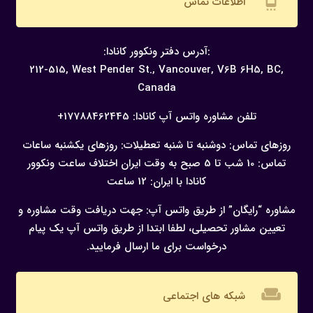
settings_cell
اطلاعات تماس
:آدرس دفتر ونکوور کانادا:
212-515, West Pender St., Vancouver,
V6B 6H5, BC,
Canada
تلفن مشاوره واتس آپ کانادا:
17788462445+
روزهای تماس: دوشنبه تا شنبه
تعطیلات: روزهای یکشنبه
ساعات
تماس: 10 شب تا 5 صبح به وقت ایران
اختلاف ساعت ونکوور
کانادا با ایران: 12 ساعت
مشاوره “رایگان” از طریق واتس آپ:
جهت دریافت وقت مشاوره و
تعیین مشاور تحصیلی، لطفا ابتدا از طریق واتس آپ یک پیام
درخواست برای ما ارسال فرمایید.
weekend
شبکه های اجتماعی