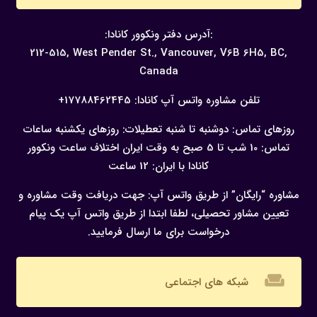
:آدرس دفتر ونکوور کانادا:
212-515, West Pender St., Vancouver,
V6B 6H5, BC,
Canada
تلفن مشاوره واتس آپ کانادا:
17788462445+
روزهای تماس: دوشنبه تا شنبه
تعطیلات: روزهای یکشنبه
ساعات
تماس: 10 شب تا 5 صبح به وقت ایران
اختلاف ساعت ونکوور
کانادا با ایران: 12 ساعت
مشاوره “رایگان” از طریق واتس آپ:
جهت دریافت وقت مشاوره و
تعیین مشاور تحصیلی، لطفا ابتدا از طریق واتس آپ یک پیام
درخواست برای ما ارسال فرمایید.
weekend
شبکه های اجتماعی