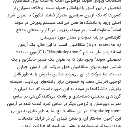
امتحانات ورودی سوئد، موضوعی است که اغلب برای متقاضیان
تحصیل در این کشور با ابهاماتی همراه است. برخلاف بسیاری از
کشورها که یک آزمون سراسری متمرکز (مانند کنکور) به عنوان شرط
اصلی ورود به دانشگاه‌ها عمل می‌کند، سیستم پذیرش در سوئد
اساساً متفاوت است. در سوئد، پذیرش در اکثر رشته‌های مقطع
کارشناسی بر پایه نمرات و معدل دوره دبیرستان
(Gymnasieskola) متقاضیان است. با این حال، یک آزمون
استاندارد و ملی به نام “Högskoleprovet” یا “آزمون استعداد
تحصیلی سوئد” وجود دارد که به عنوان یک مسیر جایگزین و یک
شانس دوباره برای متقاضیان عمل می‌کند. این آزمون اجباری
نیست، اما شرکت در آن می‌تواند شانس پذیرش را به طور قابل
توجهی افزایش دهد، به خصوص برای رشته‌های پررقابت. سیستم
پذیرش دانشگاه‌ها در سوئد به این صورت است که متقاضیان در
گروه‌های مختلفی دسته‌بندی و رقابت می‌کنند؛ گروهی بر اساس
نمرات دبیرستان و گروهی دیگر بر اساس نمره کسب شده در آزمون
Högskoleprovet. در این مقاله جامع، ما به طور دقیق به بررسی
این آزمون، ساختار آن، و نقش کلیدی آن در فرآیند امتحانات
ورودی سوئد می‌پردازیم و روشن می‌کنیم که چرا این آزمون