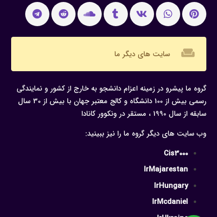
weekend
سایت های دیگر ما
گروه ما پیشرو در زمینه اعزام دانشجو به خارج از کشور و نمایندگی
رسمی بیش از 100 دانشگاه و کالج معتبر جهان با بیش از 30 سال
سابقه از سال 1990 ، مستقر در ونکوور کانادا
وب سایت های دیگر گروه ما را نیز ببینید:
Cis3000
IrMajarestan
IrHungary
IrMcdaniel