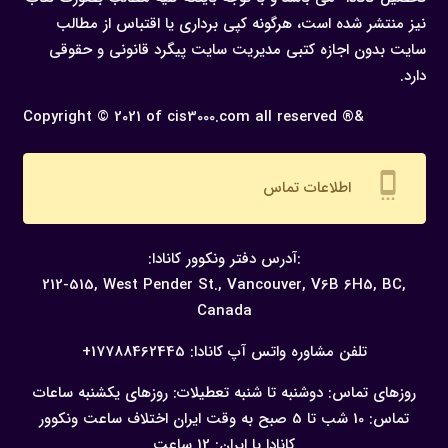
نیز منتشر شده است، هرگونه كپی برداری یا اقتباس از مطالب
سایت بدون اجازه كتبی مدیریت سایت پیگرد قانونی و حقوقی
دارد.
Copyright © 2021 of cis3000.com all reserved ®&
settings_cell
اطلاعات تماس
:آدرس دفتر ونکوور کانادا:
212-515, West Pender St., Vancouver,
V6B 6H5, BC,
Canada
تلفن مشاوره واتس آپ کانادا:
17788462445+
روزهای تماس: دوشنبه تا شنبه
تعطیلات: روزهای یکشنبه
ساعات
تماس: 10 شب تا 5 صبح به وقت ایران
اختلاف ساعت ونکوور
کانادا با ایران: 12 ساعت