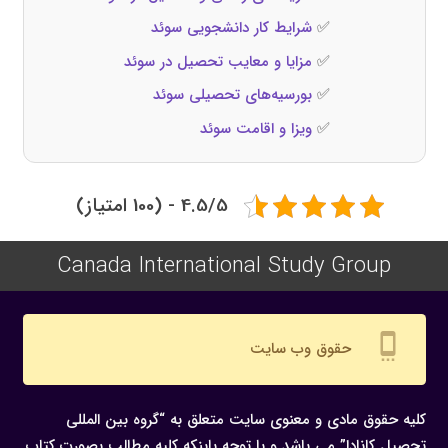
✅
شرایط کار دانشجویی سوئد
✅
مزایا و معایب تحصیل در سوئد
✅
بورسیه‌های تحصیلی سوئد
✅
ویزا و اقامت سوئد
4.5/5 - (100 امتیاز)
Canada International Study Group
settings_cell
حقوق وب سایت
کلیه حقوق مادی و معنوی سایت متعلق به “گروه بین المللی
تحصیل کانادا” می باشد و با توجه باینکه کلیه مطالب بصورت کتاب