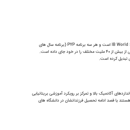
این مدرسه قدیمی ترین و معتبرترین مدرسه بین المللی در صربستان است که در سال ۱۹۴۸ تاسیس شده است. ISB یک مدرسه مجاز IB World School است و هر سه برنامه PYP (برنامه سال های
ابتدایی)، MYP (برنامه سال های میانی) و DP (برنامه دیپلم) را ارائه می دهد. این مدرسه دارای دو پردیس مدرن و مجهز است و دانش آموزانی از بیش از ۴۰ ملیت مختلف را در خود جای داده است.
ن را دنبال می کند و دانش آموزان را برای امتحانات IGCSE و A-Levels آماده می سازد. BSB به دلیل استانداردهای آکادمیک بالا و تمرکز بر رویکرد آموزشی بریتانیایی
ستند یا قصد ادامه تحصیل فرزندانشان در دانشگاه های