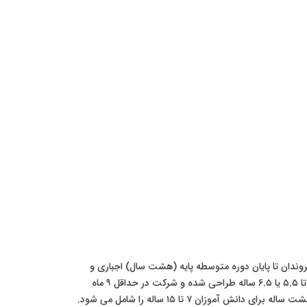
وندان تا پایان دوره متوسطه پایه (هشت سال) اجباری و
رایگان است. این سیستم به چند مرحله اصلی تقسیم می شود. اولین مرحله، آموزش پیش دبستانی (Predškolsko) است که برای کودکان ۳ تا ۵.۵ یا ۶.۵ ساله طراحی شده و شرکت در حداقل ۹ ماه
پایانی آن (دوره آمادگی) اجباری است. مرحله بعدی، آموزش ابتدایی و متوسطه پایه (Osnovno obrazovanje) است که یک دوره یکپارچه هشت ساله برای دانش آموزان ۷ تا ۱۵ ساله را شامل می شود.