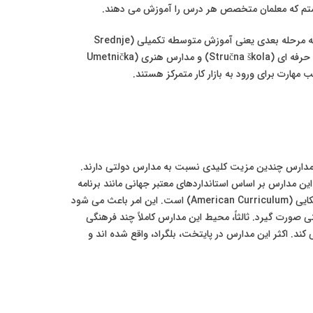
شتم که معلمان متخصص هر درس را آموزش می دهند.
پس از اتمام این دوره هشت ساله، دانش آموزان در یک آزمون نهایی شرکت می کنند و بر اساس نمرات آن و سوابق تحصیلی خود، برای ورود به مرحله بعدی یعنی آموزش متوسطه تکمیلی (Srednje
obrazovanje) اقدام می کنند. این مقطع که معمولاً سه یا چهار سال طول می کشد، شامل دبیرستان های عمومی (Gimnazija)، مدارس فنی و حرفه ای (Stručna škola) و مدارس هنری (Umetnička
ین مدارس چندین مزیت کلیدی نسبت به مدارس دولتی دارند.
این مدارس بر اساس استانداردهای معتبر جهانی مانند برنامه
بین المللی IB (International Baccalaureate)، برنامه درسی بریتانیایی (British Curriculum – IGCSE, A-Levels) یا برنامه درسی آمریکایی (American Curriculum) است. این امر باعث می شود
 صورت گیرد. ثالثاً، محیط این مدارس کاملاً چند فرهنگی
د. اکثر این مدارس در پایتخت، بلگراد، واقع شده اند و