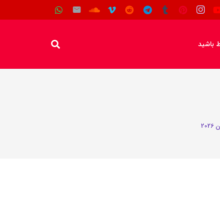
اط باشید
20