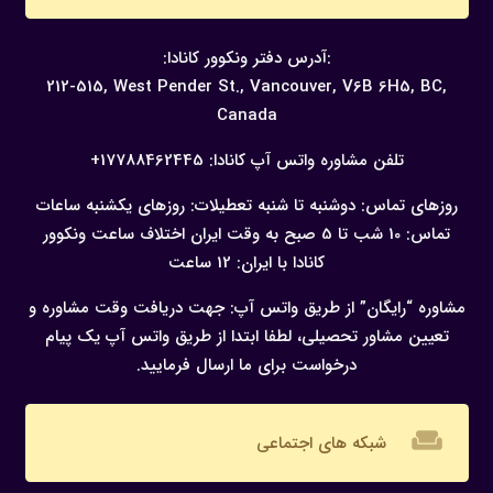
:آدرس دفتر ونکوور کانادا:
212-515, West Pender St., Vancouver,
V6B 6H5, BC,
Canada
تلفن مشاوره واتس آپ کانادا:
17788462445+
روزهای تماس: دوشنبه تا شنبه
تعطیلات: روزهای یکشنبه
ساعات
تماس: 10 شب تا 5 صبح به وقت ایران
اختلاف ساعت ونکوور
کانادا با ایران: 12 ساعت
مشاوره “رایگان” از طریق واتس آپ:
جهت دریافت وقت مشاوره و
تعیین مشاور تحصیلی، لطفا ابتدا از طریق واتس آپ یک پیام
درخواست برای ما ارسال فرمایید.
weekend
شبکه های اجتماعی