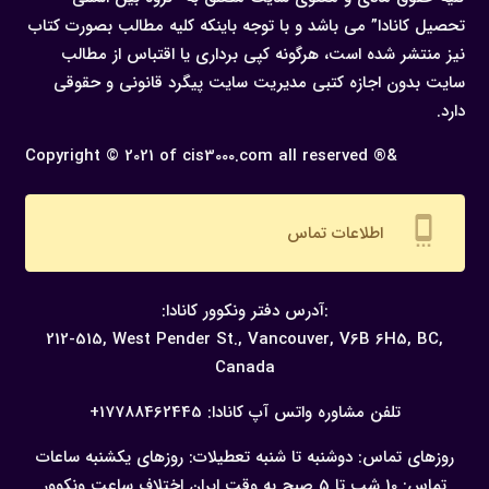
تحصیل کانادا” می باشد و با توجه باینکه کلیه مطالب بصورت کتاب
نیز منتشر شده است، هرگونه كپی برداری یا اقتباس از مطالب
سایت بدون اجازه كتبی مدیریت سایت پیگرد قانونی و حقوقی
دارد.
Copyright © 2021 of cis3000.com all reserved ®&
settings_cell
اطلاعات تماس
:آدرس دفتر ونکوور کانادا:
212-515, West Pender St., Vancouver,
V6B 6H5, BC,
Canada
تلفن مشاوره واتس آپ کانادا:
17788462445+
روزهای تماس: دوشنبه تا شنبه
تعطیلات: روزهای یکشنبه
ساعات
تماس: 10 شب تا 5 صبح به وقت ایران
اختلاف ساعت ونکوور