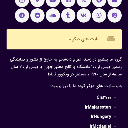
weekend
سایت های دیگر ما
گروه ما پیشرو در زمینه اعزام دانشجو به خارج از کشور و نمایندگی
رسمی بیش از 100 دانشگاه و کالج معتبر جهان با بیش از 30 سال
سابقه از سال 1990 ، مستقر در ونکوور کانادا
وب سایت های دیگر گروه ما را نیز ببینید:
Cis3000
IrMajarestan
IrHungary
IrMcdaniel