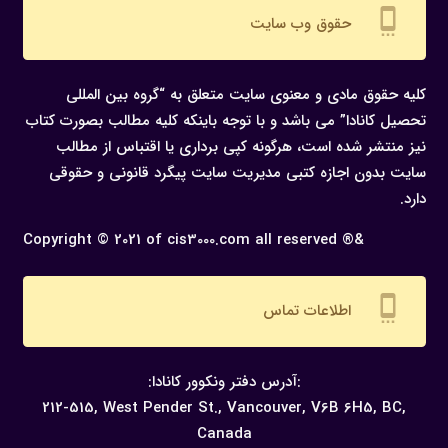
settings_cell
حقوق وب سایت
کلیه حقوق مادی و معنوی سایت متعلق به “گروه بین المللی
تحصیل کانادا” می باشد و با توجه باینکه کلیه مطالب بصورت کتاب
نیز منتشر شده است، هرگونه كپی برداری یا اقتباس از مطالب
سایت بدون اجازه كتبی مدیریت سایت پیگرد قانونی و حقوقی
دارد.
Copyright © 2021 of cis3000.com all reserved ®&
settings_cell
اطلاعات تماس
:آدرس دفتر ونکوور کانادا:
212-515, West Pender St., Vancouver,
V6B 6H5, BC,
Canada