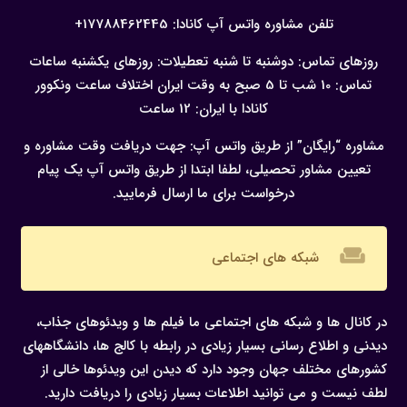
تلفن مشاوره واتس آپ کانادا:
17788462445+
روزهای تماس: دوشنبه تا شنبه
تعطیلات: روزهای یکشنبه
ساعات
تماس: 10 شب تا 5 صبح به وقت ایران
اختلاف ساعت ونکوور
کانادا با ایران: 12 ساعت
مشاوره “رایگان” از طریق واتس آپ:
جهت دریافت وقت مشاوره و
تعیین مشاور تحصیلی، لطفا ابتدا از طریق واتس آپ یک پیام
درخواست برای ما ارسال فرمایید.
weekend
شبکه های اجتماعی
در کانال ها و شبکه های اجتماعی ما فیلم ها و ویدئوهای جذاب،
دیدنی و اطلاع رسانی بسیار زیادی در رابطه با کالج ها، دانشگاههای
کشورهای مختلف جهان وجود دارد که دیدن این ویدئوها خالی از
لطف نیست و می توانید اطلاعات بسیار زیادی را دریافت دارید.