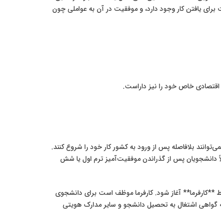
برای یافتن کار وجود دارد، و موفقیت در آن به عواملی چون
ی اقتصادی خاص خود را نیز داراست.
مولاً نمی‌توانند بلافاصله پس از ورود به کشور کار خود را شروع کنند.
 ثبت‌نام دانشگاه و اخذ اقامت دانشجویی (Mavi Kart) خود را تکمیل کند. معمولاً دانشجویان پس از گذراندن موفقیت‌آمیز ترم اول یا شش
سط **کارفرما** آغاز شود. کارفرما موظف است برای دانشجوی
زارت کار و امور اجتماعی TRNC دریافت کند. این فرآیند شامل ارائه گواهی اشتغال به تحصیل دانشجو و سایر مدارک هویتی