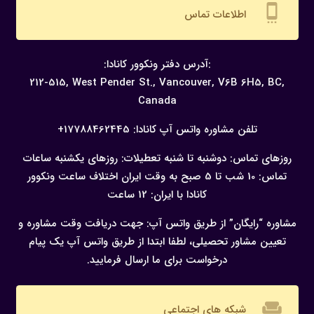
settings_cell
اطلاعات تماس
:آدرس دفتر ونکوور کانادا:
212-515, West Pender St., Vancouver,
V6B 6H5, BC,
Canada
تلفن مشاوره واتس آپ کانادا:
17788462445+
روزهای تماس: دوشنبه تا شنبه
تعطیلات: روزهای یکشنبه
ساعات
تماس: 10 شب تا 5 صبح به وقت ایران
اختلاف ساعت ونکوور
کانادا با ایران: 12 ساعت
مشاوره “رایگان” از طریق واتس آپ:
جهت دریافت وقت مشاوره و
تعیین مشاور تحصیلی، لطفا ابتدا از طریق واتس آپ یک پیام
درخواست برای ما ارسال فرمایید.
weekend
شبکه های اجتماعی