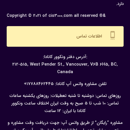
دارد.
Copyright © 2021 of cis3000.com all reserved ®&
settings_cell
اطلاعات تماس
:آدرس دفتر ونکوور کانادا:
212-515, West Pender St., Vancouver,
V6B 6H5, BC,
Canada
تلفن مشاوره واتس آپ کانادا:
17788462445+
روزهای تماس: دوشنبه تا شنبه
تعطیلات: روزهای یکشنبه
ساعات
تماس: 10 شب تا 5 صبح به وقت ایران
اختلاف ساعت ونکوور
کانادا با ایران: 12 ساعت
مشاوره “رایگان” از طریق واتس آپ:
جهت دریافت وقت مشاوره و