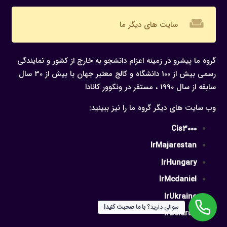
weekend
سایت های دیگر ما
گروه ما پیشرو در زمینه اعزام دانشجو به خارج از کشور و نمایندگی
رسمی بیش از 100 دانشگاه و کالج معتبر جهان با بیش از 30 سال
سابقه از سال 1990 ، مستقر در ونکوور کانادا
وب سایت های دیگر گروه ما را نیز ببینید:
Cis3000
IrMajarestan
IrHungary
IrMcdaniel
IrUkraine
سوالی دارید؟
با ما صحبت کنید!
IrBelarus