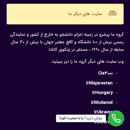
weekend
سایت های دیگر ما
گروه ما پیشرو در زمینه اعزام دانشجو به خارج از کشور و نمایندگی
رسمی بیش از 100 دانشگاه و کالج معتبر جهان با بیش از 30 سال
سابقه از سال 1990 ، مستقر در ونکوور کانادا
وب سایت های دیگر گروه ما را نیز ببینید:
Cis3000
IrMajarestan
IrHungary
IrMcdaniel
IrUkraine
سوالی دارید؟
با ما صحبت کنید!
IrBelarus