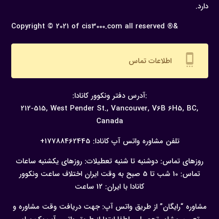
دارد.
Copyright © 2021 of cis3000.com all reserved ®&
settings_cell
اطلاعات تماس
:آدرس دفتر ونکوور کانادا:
212-515, West Pender St., Vancouver,
V6B 6H5, BC,
Canada
تلفن مشاوره واتس آپ کانادا:
17788462445+
روزهای تماس: دوشنبه تا شنبه
تعطیلات: روزهای یکشنبه
ساعات
تماس: 10 شب تا 5 صبح به وقت ایران
اختلاف ساعت ونکوور
کانادا با ایران: 12 ساعت
مشاوره “رایگان” از طریق واتس آپ:
جهت دریافت وقت مشاوره و