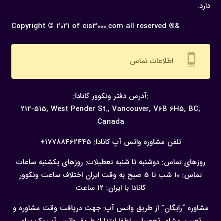
دارد.
Copyright © 2021 of cis3000.com all reserved ®&
settings_cell
اطلاعات تماس
:آدرس دفتر ونکوور کانادا:
212-515, West Pender St., Vancouver,
V6B 6H5, BC,
Canada
تلفن مشاوره واتس آپ کانادا:
17788462445+
روزهای تماس: دوشنبه تا شنبه
تعطیلات: روزهای یکشنبه
ساعات
تماس: 10 شب تا 5 صبح به وقت ایران
اختلاف ساعت ونکوور
کانادا با ایران: 12 ساعت
مشاوره “رایگان” از طریق واتس آپ:
جهت دریافت وقت مشاوره و