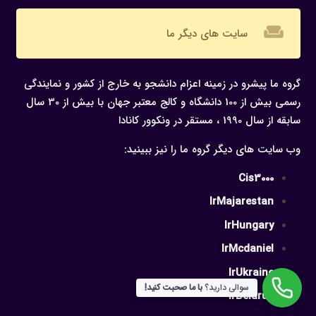
weekend
سایت های دیگر ما
گروه ما پیشرو در زمینه اعزام دانشجو به خارج از کشور و نمایندگی
رسمی بیش از 100 دانشگاه و کالج معتبر جهان با بیش از 30 سال
سابقه از سال 1990 ، مستقر در ونکوور کانادا
وب سایت های دیگر گروه ما را نیز ببینید:
Cis3000
IrMajarestan
IrHungary
IrMcdaniel
IrUkraine
سوالی دارید؟
با ما صحبت کنید!
IrBelarus