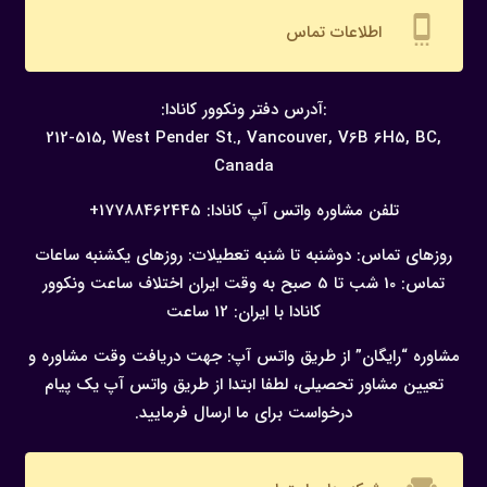
settings_cell
اطلاعات تماس
:آدرس دفتر ونکوور کانادا:
212-515, West Pender St., Vancouver,
V6B 6H5, BC,
Canada
تلفن مشاوره واتس آپ کانادا:
17788462445+
روزهای تماس: دوشنبه تا شنبه
تعطیلات: روزهای یکشنبه
ساعات
تماس: 10 شب تا 5 صبح به وقت ایران
اختلاف ساعت ونکوور
کانادا با ایران: 12 ساعت
مشاوره “رایگان” از طریق واتس آپ:
جهت دریافت وقت مشاوره و
تعیین مشاور تحصیلی، لطفا ابتدا از طریق واتس آپ یک پیام
درخواست برای ما ارسال فرمایید.