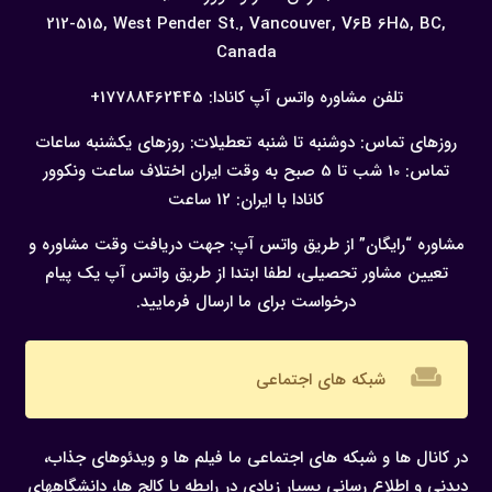
212-515, West Pender St., Vancouver,
V6B 6H5, BC,
Canada
تلفن مشاوره واتس آپ کانادا:
17788462445+
روزهای تماس: دوشنبه تا شنبه
تعطیلات: روزهای یکشنبه
ساعات
تماس: 10 شب تا 5 صبح به وقت ایران
اختلاف ساعت ونکوور
کانادا با ایران: 12 ساعت
مشاوره “رایگان” از طریق واتس آپ:
جهت دریافت وقت مشاوره و
تعیین مشاور تحصیلی، لطفا ابتدا از طریق واتس آپ یک پیام
درخواست برای ما ارسال فرمایید.
weekend
شبکه های اجتماعی
در کانال ها و شبکه های اجتماعی ما فیلم ها و ویدئوهای جذاب،
دیدنی و اطلاع رسانی بسیار زیادی در رابطه با کالج ها، دانشگاههای