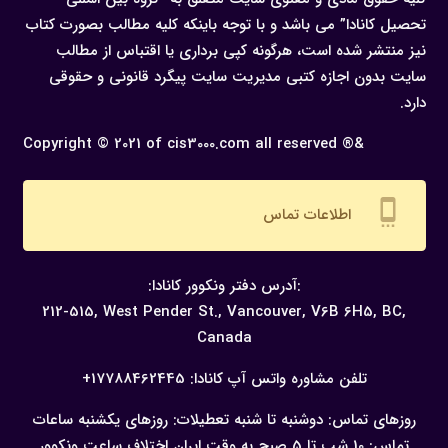
تحصیل کانادا” می باشد و با توجه باینکه کلیه مطالب بصورت کتاب
نیز منتشر شده است، هرگونه كپی برداری یا اقتباس از مطالب
سایت بدون اجازه كتبی مدیریت سایت پیگرد قانونی و حقوقی
دارد.
Copyright © 2021 of cis3000.com all reserved ®&
settings_cell
اطلاعات تماس
:آدرس دفتر ونکوور کانادا:
212-515, West Pender St., Vancouver,
V6B 6H5, BC,
Canada
تلفن مشاوره واتس آپ کانادا:
17788462445+
روزهای تماس: دوشنبه تا شنبه
تعطیلات: روزهای یکشنبه
ساعات
تماس: 10 شب تا 5 صبح به وقت ایران
اختلاف ساعت ونکوور