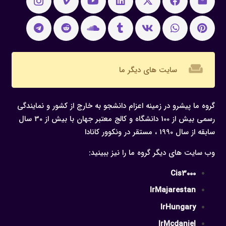
weekend
سایت های دیگر ما
گروه ما پیشرو در زمینه اعزام دانشجو به خارج از کشور و نمایندگی
رسمی بیش از 100 دانشگاه و کالج معتبر جهان با بیش از 30 سال
سابقه از سال 1990 ، مستقر در ونکوور کانادا
وب سایت های دیگر گروه ما را نیز ببینید:
Cis3000
IrMajarestan
IrHungary
IrMcdaniel