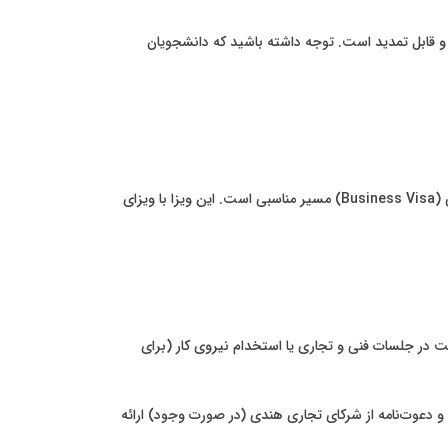
یا حداکثر برای ۵ سال (هر کدام کمتر باشد) صادر می‌شود و قابل تمدید است. توجه داشته باشید که دانشجویان
برای افرادی که قصد دارند در هند کسب‌وکاری راه‌اندازی کنند، در شرکتی سرمایه‌گذاری کنند یا به فعالیت‌های تجاری مکرر بپردازند، ویزای تجاری (Business Visa) مسیر مناسبی است. این ویزا با ویزای
 در جلسات فنی و تجاری یا استخدام نیروی کار (برای
 و دعوت‌نامه از شرکای تجاری هندی (در صورت وجود) ارائه