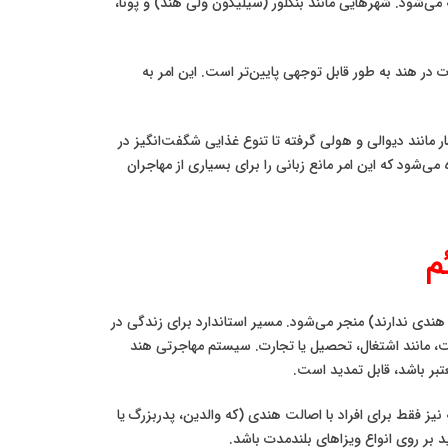
IT)، برون‌سپاری، داروسازی و استارت‌آپ‌ها شناخته می‌شود. شهرهایی مانند بنگلور (سیلیکون ولی هند) و پونا،
در هند به طور قابل توجهی پایین‌تر است. این امر به
انند دیوالی و هولی گرفته تا تنوع غذایی شگفت‌انگیز در
‌شود که این امر مانع زبانی را برای بسیاری از مهاجران
م
ای اقامت دائم (Permanent Residency – PR) به اتباع خارجی (که اصالت هندی ندارند) منجر می‌شود. مسیر استاندارد برای زندگی در
، مانند اشتغال، تحصیل یا تجارت. سیستم مهاجرتی هند
یر هندی، از طریق وضعیت **”شهروند خارج از کشور هند” (OCI)** است که این گزینه نیز فقط برای افراد با اصالت هندی (که والدین، پدربزرگ یا