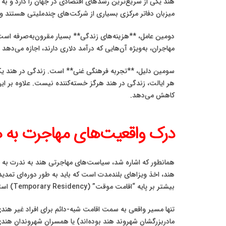
میزبان دفاتر مرکزی بسیاری از شرکت‌های چندملیتی هستند و
دومین عامل، **هزینه‌های زندگی** بسیار مقرون‌به‌صرفه است.
مهاجران، به‌ویژه آن‌هایی که درآمد دلاری دارند، اجازه می‌دهد
سومین دلیل، **تجربه فرهنگی غنی** است. زندگی در هند یک غو
هر ایالت، زندگی در هند هرگز خسته‌کننده نیست. علاوه بر این
کاهش می‌دهد.
درک واقعیت‌های مهاجرت به هن
هند، اخذ ویزاهای بلندمدت است که باید به طور دوره‌ای تم
بیشتر بر پایه “اقامت موقت” (Temporary Residency) استوار است که تا زمانی که دلیل اقامت شما (مانند قرارداد کاری یا دوره تحصیلی) معتبر باشد، قابل تمدید است.
مادربزرگشان شهروند هند بوده‌اند) یا همسران شهروندان هندی یا دارندگان کارت OCI در دسترس است. بنابراین، برای اکثر متقاضیان، تمرکز 