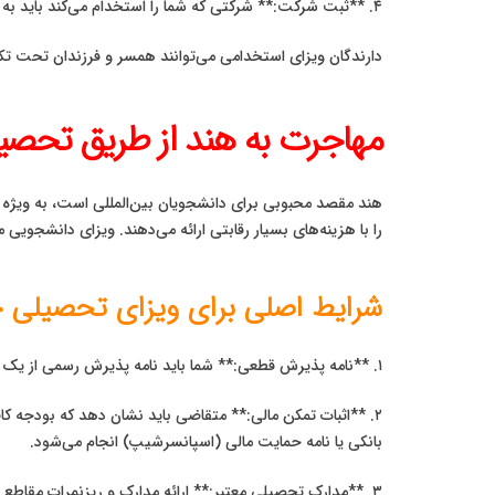
۴. **ثبت شرکت:** شرکتی که شما را استخدام می‌کند باید به طور قانونی در هند ثبت شده باشد و تعهدات مالیاتی خود را انجام دهد.
دارندگان ویزای استخدامی می‌توانند همسر و فرزندان تحت تکفل خود را تحت **ویزای ورودی (X
مهاجرت به هند از طریق تحصی
هند مقصد محبوبی برای دانشجویان بین‌المللی است، به ویژه
را با هزینه‌های بسیار رقابتی ارائه می‌دهند. ویزای دانشج
شرایط اصلی برای ویزای تحصیلی 
۱. **نامه پذیرش قطعی:** شما باید نامه پذیرش رسمی از یک موسسه آموزشی معتبر و شناخته شده (دانشگاه، کالج یا مدرسه) در هند داشته باشید.
۲. **اثبات تمکن مالی:** متقاضی باید نشان دهد که بودجه کا
بانکی یا نامه حمایت مالی (اسپانسرشیپ) انجام می‌شود.
۳. **مدارک تحصیلی معتبر:** ارائه مدارک و ریزنمرات مقاطع تحصیلی قبلی که به طور رسمی ترجمه شده‌اند، الزامی است.