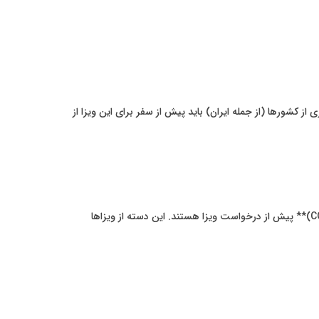
 از کشورها (از جمله ایران) باید پیش از سفر برای این ویزا از
این ویزاها برای افرادی صادر می‌شوند که قصد دارند بیش از ۹۰ روز در ژاپن اقامت کنند و معمولاً نیازمند دریافت **گواهی صلاحیت اقامت (COE)** پیش از درخواست ویزا هستند. این دسته از ویزاها