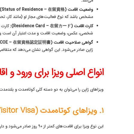
می‌کند.
وضعیت اقامت (Status of Residence – 在留資格):
مشخص باشد که نوع فعالیت‌های مجاز او (مانند کار، تحصیل، همراهی خانو
کارت اقامت (Residence Card – 在留カード):
کارت ش
شخصی، عکس، وضعیت اقامت و مدت اعتبار آن است و 
گواهی صلاحیت اقامت (Certificate of Eligibility – COE – 在留資格認定証明書):
ژاپن صادر می‌شود. این گواهی نشان می‌دهد که متقاضی ش
انواع اصلی ویزا برای ورود و ا
ویزاهای ژاپن را می‌توان به دو دسته کلی کوتاه‌مدت و بلندمد
۱. ویزاهای کوتاه‌مدت (Temporary Visitor Visa) برای اقامت ژاپن
این نوع ویزا برای اقامت‌های کمتر از ۹۰ روز صادر می‌شود و دارندگان آن مجاز به انجام فعالیت‌های درآمدزا نیستند. اهداف رایج برای این ویزا عبارتند از: