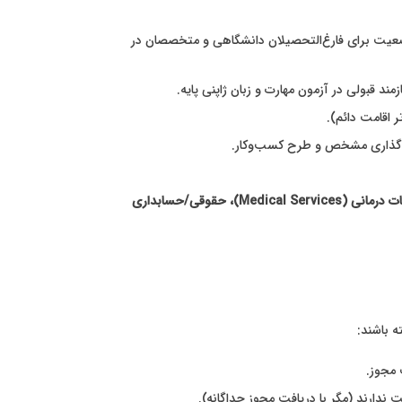
عیت برای فارغ‌التحصیلان دانشگاهی و متخصصان در
 اقامت دائم).
ایه‌گذاری مشخص و طرح کسب‌وکار.
هنرمند (Artist)، مذهبی (Religious Activities)، روزنامه‌نگار (Journalist)، پژوهشگر (Researcher)، مدرس (Instructor)، خدمات درمانی (Medical Services)، حقوقی/حسابداری
 باشند:
ت ندارند (مگر با دریافت مجوز جداگانه).