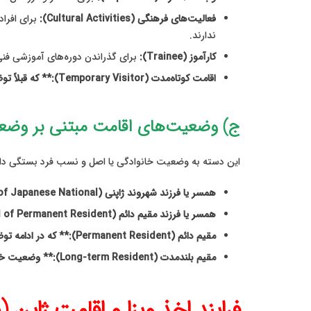
فعالیت‌های فرهنگی (Cultural Activities):
برای افراد
ندارند.
کارآموز (Trainee):
برای گذراندن دوره‌های آموزشی فنی 
اقامت کوتاه‌مدت (Temporary Visitor):** که قبلاً توضیح داده شد.
ج) وضعیت‌های اقامت مبتنی بر وض
این دسته به وضعیت خانوادگی یا اصل و نسب فرد بستگی دار
همسر یا فرزند شهروند ژاپنی (Spouse or Child of Japanese National).
همسر یا فرزند مقیم دائم (Spouse or Child of Permanent Resident).
مقیم دائم (Permanent Resident):** که در ادامه توضیح داده می‌شود.
مقیم بلندمدت (Long-term Resident):** وضعیت خاصی که به برخی افراد (مانند پناهندگان، افراد با ریشه ژاپنی و…) تحت شرایط ویژه‌ای اعطا می‌شود.
فرایند اخذ ویزا و اقامت ژاپن (