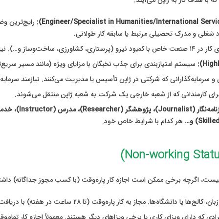
 با هدف کار به ژاپن می‌آیند:
رایج‌ترین وض
اد شغلی و مدرک تحصیلی مرتبط یا سابقه کار طولانی.
یرو (پرستاری، کشاورزی، ساخت‌وساز و…). نیازمند قبولی در آزمون مهارت و زبان ژاپنی پایه.
سیستم امتیازبندی برای جذب نخبگان با مزایای ویژه (مانند مسیر سریع‌تر
ن و سرمایه‌گذارانی که شرکتی در ژاپن تأسیس یا مدیریت می‌کنند. نیازمند سرم
ای کارمندانی که از شعبه خارجی یک شرکت به شعبه ژاپن منتقل می‌شوند.
هر کدام با شرایط خاص خود.
ت، اگرچه برخی ممکن است اجازه کار پاره‌وقت (با کسب مجوز جداگانه) داشته
انشگاه‌ها. مجاز به کار پاره‌وقت (تا ۲۸ ساعت در هفته) با دریافت مجوز.
دی که دارای ویزای کاری یا برخی ویزاهای دیگر هستند. معمولاً اجازه کار تمام‌وق