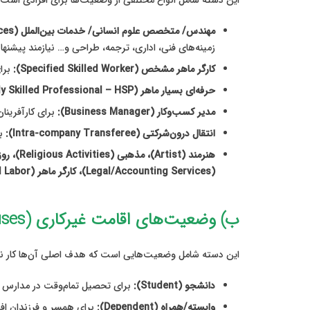
این دسته شامل انواع مختلفی از وضعیت‌ها برای افرادی است که
مهندس/ متخصص علوم انسانی/ خدمات بین‌الملل (Engineer/Specialist in Humanities/International Services):
زمینه‌های فنی، اداری، ترجمه، طراحی و… نیازمند پیشنه
کارگر ماهر مشخص (Specified Skilled Worker):
برای کار در ۱۴ صنعت خاص با کمبود ن
حرفه‌ای بسیار ماهر (Highly Skilled Professional – HSP):
مدیر کسب‌وکار (Business Manager):
برای کارآفرینا
انتقال درون‌شرکتی (Intra-company Transferee):
بر
(Legal/Accounting Services)، کارگر ماهر (Skilled Labor) و…
ب) وضعیت‌های اقامت غیرکاری (Non-working Statuses)
این دسته شامل وضعیت‌هایی است که هدف اصلی آن‌ها کار نیس
دانشجو (Student):
برای تحصیل تمام‌وقت در مدارس زبان، کالج‌ها یا د
وابسته/همراه (Dependent):
برای همسر و فرزندان افرا