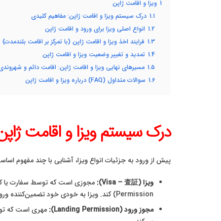
1
ویزا و اقامت ژاپن
1.1
درک سیستم ویزا و اقامت ژاپن: مفاهیم کلیدی
1.2
انواع اصلی ویزا برای ورود و اقامت ژاپن
1.3
فرایند اخذ ویزا و اقامت ژاپن (با تمرکز بر اقامت بلندمدت)
1.4
تمدید و تغییر وضعیت ویزا و اقامت ژاپن
1.5
مسیرهای نهایی ویزا و اقامت ژاپن: اقامت دائم و شهروندی
1.6
سوالات متداول (FAQ) درباره ویزا و اقامت ژاپن
درک سیستم ویزا و اقامت ژاپن
پیش از ورود به جزئیات انواع ویزا، آشنایی با چند مفهوم اس
ویزا (Visa – 査証):
Permission) کند. ویزا به خودی خود تضمین‌کننده ورود نیست، اما یک پیش‌نیاز اصلی است. ویزاها معمولاً برای یک بار ورود و با مدت اعتبار مشخصی صادر می‌شوند.
مجوز ورود (Landing Permission):
مهری است که توسط