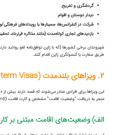
گردشگری و تفریح.
دیدار دوستان و اقوام.
شرکت در کنفرانس‌ها، سمینارها یا رویدادهای فرهنگی/
بازدیدهای تجاری کوتاه‌مدت (مانند مذاکره قرارداد، تحقیقا
شهروندان برخی کشورها (که با ژاپن توافق‌نامه لغو روادید دارند
طریق سفارت یا کنسولگری ژاپن اقدام کنند.
۲. ویزاهای بلندمدت (Long-term Visas) برای اقامت ژاپن
منجر به دریافت “وضعیت اقامت” مشخص و کارت اقامت (Zairyu Card) می‌شوند. مهم‌ترین وضعیت‌های اقامت بلندمدت عبارتند از:
الف) وضعیت‌های اقامت مبتنی بر کار (orking Statuses