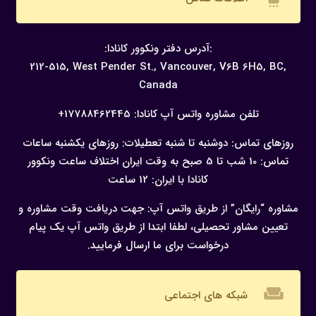
:آدرس دفتر ونکوور کانادا:
212-515, West Pender St., Vancouver,
V6B 6H5, BC,
Canada
تلفن مشاوره واتس آپ کانادا:
17788462445+
روزهای تماس: دوشنبه تا شنبه
تعطیلات: روزهای یکشنبه
ساعات
تماس: 10 شب تا 5 صبح به وقت ایران
اختلاف ساعت ونکوور
کانادا با ایران: 12 ساعت
مشاوره “رایگان” از طریق واتس آپ:
جهت دریافت وقت مشاوره و
تعیین مشاور تحصیلی، لطفا ابتدا از طریق واتس آپ یک پیام
درخواست برای ما ارسال فرمایید.
weekend
شبکه های اجتماعی