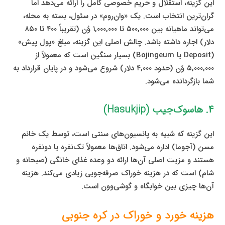
این گزینه، استقلال و حریم خصوصی کامل را ارائه می‌دهد اما
گران‌ترین انتخاب است. یک «وان‌روم» در سئول، بسته به محله،
می‌تواند ماهیانه بین ۵۰۰,۰۰۰ تا ۱,۰۰۰,۰۰۰ وُن (تقریباً ۴۰۰ تا ۸۵۰
دلار) اجاره داشته باشد. چالش اصلی این گزینه، مبلغ «پول پیش»
(Deposit یا Bojingeum) بسیار سنگین است که معمولاً از
۵,۰۰۰,۰۰۰ وُن (حدود ۴,۰۰۰ دلار) شروع می‌شود و در پایان قرارداد به
شما بازگردانده می‌شود.
۴. هاسوک‌جیب (Hasukjip)
این گزینه‌ که شبیه به پانسیون‌های سنتی است، توسط یک خانم
مسن (آجوما) اداره می‌شود. اتاق‌ها معمولاً تک‌نفره یا دونفره
هستند و مزیت اصلی آن‌ها ارائه دو وعده غذای خانگی (صبحانه و
شام) است که در هزینه خوراک صرفه‌جویی زیادی می‌کند. هزینه
آن‌ها چیزی بین خوابگاه و گوشی‌وون است.
هزینه خورد و خوراک در کره جنوبی