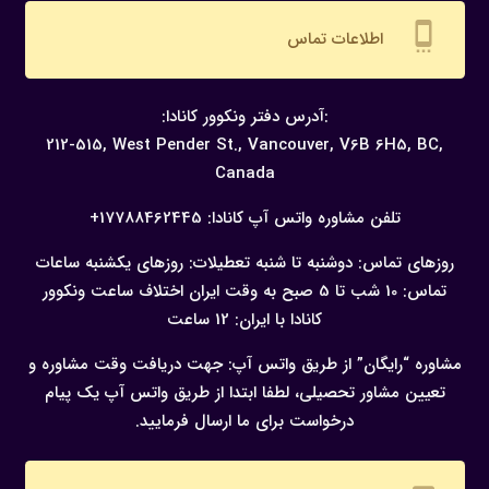
settings_cell
اطلاعات تماس
:آدرس دفتر ونکوور کانادا:
212-515, West Pender St., Vancouver,
V6B 6H5, BC,
Canada
تلفن مشاوره واتس آپ کانادا:
17788462445+
روزهای تماس: دوشنبه تا شنبه
تعطیلات: روزهای یکشنبه
ساعات
تماس: 10 شب تا 5 صبح به وقت ایران
اختلاف ساعت ونکوور
کانادا با ایران: 12 ساعت
مشاوره “رایگان” از طریق واتس آپ:
جهت دریافت وقت مشاوره و
تعیین مشاور تحصیلی، لطفا ابتدا از طریق واتس آپ یک پیام
درخواست برای ما ارسال فرمایید.