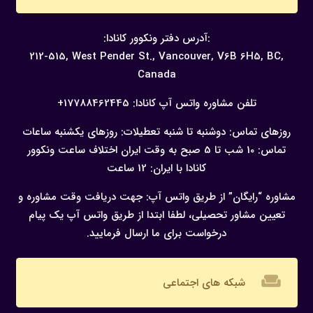
:آدرس دفتر ونکوور کانادا:
212-515, West Pender St., Vancouver,
V6B 6H5, BC,
Canada
تلفن مشاوره واتس آپ کانادا:
17788462445+
روزهای تماس: دوشنبه تا شنبه
تعطیلات: روزهای یکشنبه
ساعات
تماس: 10 شب تا 5 صبح به وقت ایران
اختلاف ساعت ونکوور
کانادا با ایران: 12 ساعت
مشاوره “رایگان” از طریق واتس آپ:
جهت دریافت وقت مشاوره و
تعیین مشاور تحصیلی، لطفا ابتدا از طریق واتس آپ یک پیام
درخواست برای ما ارسال فرمایید.
weekend
شبکه های اجتماعی