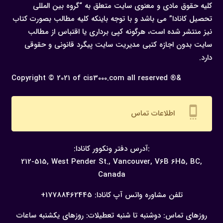
کلیه حقوق مادی و معنوی سایت متعلق به “گروه بین المللی
تحصیل کانادا” می باشد و با توجه باینکه کلیه مطالب بصورت کتاب
نیز منتشر شده است، هرگونه كپی برداری یا اقتباس از مطالب
سایت بدون اجازه كتبی مدیریت سایت پیگرد قانونی و حقوقی
دارد.
Copyright © 2021 of cis3000.com all reserved ®&
settings_cell
اطلاعات تماس
:آدرس دفتر ونکوور کانادا:
212-515, West Pender St., Vancouver,
V6B 6H5, BC,
Canada
تلفن مشاوره واتس آپ کانادا:
17788462445+
روزهای تماس: دوشنبه تا شنبه
تعطیلات: روزهای یکشنبه
ساعات