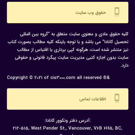
settings_cell
حقوق وب سایت
کلیه حقوق مادی و معنوی سایت متعلق به “گروه بین المللی
تحصیل کانادا” می باشد و با توجه باینکه کلیه مطالب بصورت کتاب
نیز منتشر شده است، هرگونه كپی برداری یا اقتباس از مطالب
سایت بدون اجازه كتبی مدیریت سایت پیگرد قانونی و حقوقی
دارد.
Copyright © 2021 of cis3000.com all reserved ®&
settings_cell
اطلاعات تماس
:آدرس دفتر ونکوور کانادا:
212-515, West Pender St., Vancouver,
V6B 6H5, BC,