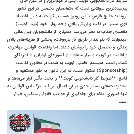
شرایط کار دانشجویی کویت، یکی از مهم‌ترین و در عین حال
پیچیده‌ترین سوالاتی است که متقاضیان تحصیل در این کشور
ثروتمند خلیج فارس با آن روبرو هستند. کویت به دلیل اقتصاد
قوی مبتنی بر نفت و ارزش بالای واحد پولی خود (دینار کویت)،
مقصدی جذاب به نظر می‌رسد. بسیاری از دانشجویان بین‌المللی
امیدوارند که بتوانند از طریق کار پاره‌وقت، بخشی از هزینه‌های بالای
زندگی و تحصیل خود را پوشش دهند. اما واقعیت قوانین مهاجرت
و اقامت در کویت بسیار متفاوت از کشورهای اروپایی یا آمریکای
شمالی است. سیستم اقامتی کویت به شدت بر «قانون کفالت»
(Sponsorship) استوار است، که این قانون به طور مستقیم و
قاطع، **شرایط کار دانشجویی کویت** را تحت تأثیر قرار می‌دهد و
محدودیت‌های بسیار جدی بر آن اعمال می‌کند. درک این قوانین نه
تنها ضروری، بلکه برای جلوگیری از عواقب قانونی سنگین، حیاتی
است.