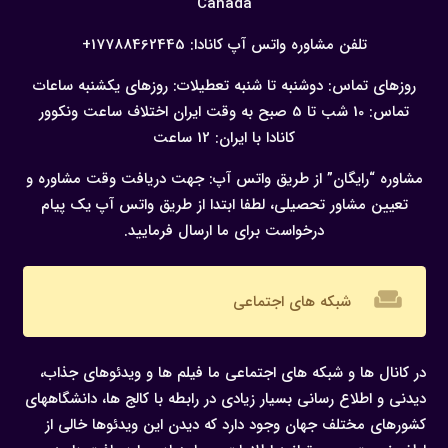
Canada
تلفن مشاوره واتس آپ کانادا:
17788462445+
روزهای تماس: دوشنبه تا شنبه
تعطیلات: روزهای یکشنبه
ساعات
تماس: 10 شب تا 5 صبح به وقت ایران
اختلاف ساعت ونکوور
کانادا با ایران: 12 ساعت
مشاوره “رایگان” از طریق واتس آپ:
جهت دریافت وقت مشاوره و
تعیین مشاور تحصیلی، لطفا ابتدا از طریق واتس آپ یک پیام
درخواست برای ما ارسال فرمایید.
weekend
شبکه های اجتماعی
در کانال ها و شبکه های اجتماعی ما فیلم ها و ویدئوهای جذاب،
دیدنی و اطلاع رسانی بسیار زیادی در رابطه با کالج ها، دانشگاههای
کشورهای مختلف جهان وجود دارد که دیدن این ویدئوها خالی از