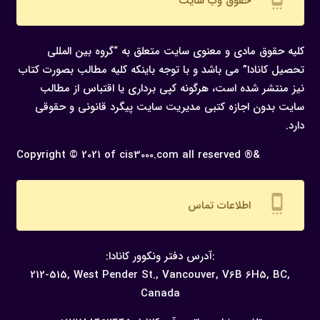
حقوق وب سایت
کلیه حقوق مادی و معنوی سایت متعلق به “گروه بین المللی
تحصیل کانادا” می باشد و با توجه باینکه کلیه مطالب بصورت کتاب
نیز منتشر شده است، هرگونه كپی برداری یا اقتباس از مطالب
سایت بدون اجازه كتبی مدیریت سایت پیگرد قانونی و حقوقی
دارد.
Copyright © 2021 of cis3000.com all reserved ®&
settings_cell
اطلاعات تماس
:آدرس دفتر ونکوور کانادا:
212-515, West Pender St., Vancouver,
V6B 6H5, BC,
Canada