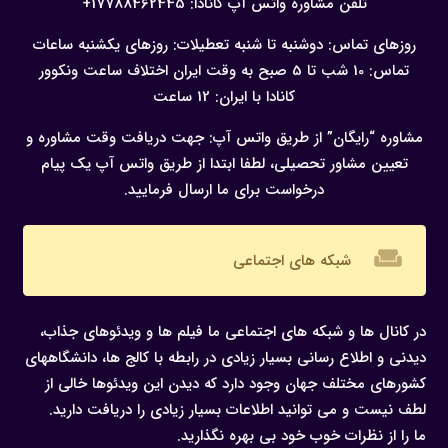
تلفن مشاوره واتس آپ کانادا:
17788462445+
روزهای تماس: دوشنبه تا شنبه
تعطیلات: روزهای یکشنبه
ساعات
تماس: 10 شب تا 5 صبح به وقت ایران
اختلاف ساعت ونکوور
کانادا با ایران: 12 ساعت
مشاوره “رایگان” از طریق واتس آپ:
جهت دریافت وقت مشاوره و
تعیین مشاور تحصیلی، لطفا ابتدا از طریق واتس آپ یک پیام
درخواست برای ما ارسال فرمایید.
weekend
شبکه های اجتماعی
در کانال ها و شبکه های اجتماعی ما فیلم ها و ویدئوهای جذاب،
دیدنی و اطلاع رسانی بسیار زیادی در رابطه با کالج ها، دانشگاههای
کشورهای مختلف جهان وجود دارد که دیدن این ویدئوها خالی از
لطف نیست و می توانید اطلاعات بسیار زیادی را دریافت دارید.
ما را از نظرات خوب خود بی بهره نگذارید.